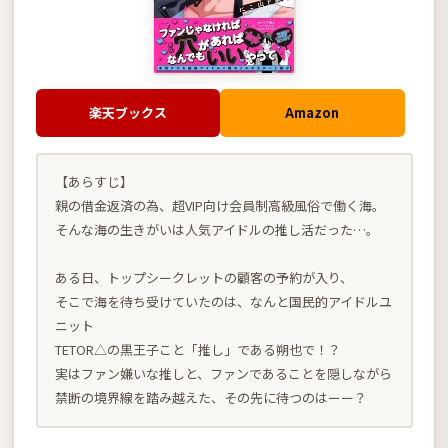
楽天ブックス
Amazon
【あらすじ】
親の借金返済の為、超VIP向け会員制高級風俗で働く海。
そんな海の生きがいは人気アイドルの推し活だった…。
ある日、トップシークレットの顧客の予約が入り、
そこで海を待ち受けていたのは、なんと国民的アイドルユ
ニット
TETOR△の黒王子こと「推し」である朔也で！？
実はファン嫌いな推しと、ファンであることを隠しながら
禁断の境界線を踏み越えた、その先に待つのはーー？