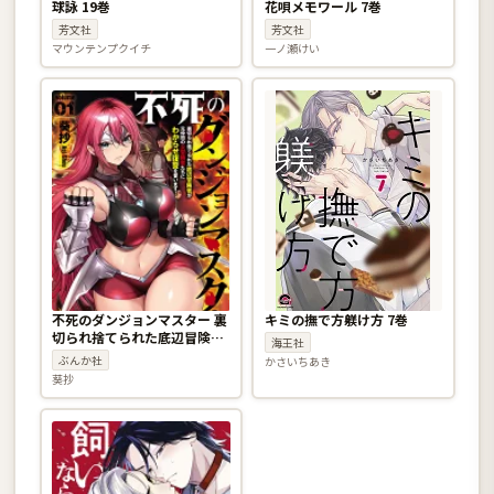
球詠 19巻
花唄メモワール 7巻
芳文社
芳文社
マウンテンプクイチ
一ノ瀬けい
不死のダンジョンマスター 裏
キミの撫で方躾け方 7巻
切られ捨てられた底辺冒険者
海王社
が元仲間の女冒険者たちにわ
ぶんか社
かさいちあき
からせ復讐を誓います！ 1巻
葵抄