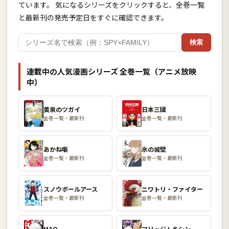
ています。 気になるシリーズをクリックすると、全巻一覧
と最新刊の発売予定日をすぐに確認できます。
検索
連載中の人気漫画シリーズ 全巻一覧（アニメ放映
中）
黄泉のツガイ
日本三國
全巻一覧・最新刊
全巻一覧・最新刊
あかね噺
氷の城壁
全巻一覧・最新刊
全巻一覧・最新刊
スノウボールアース
ニワトリ・ファイター
全巻一覧・最新刊
全巻一覧・最新刊
MAO
マリッジトキシン