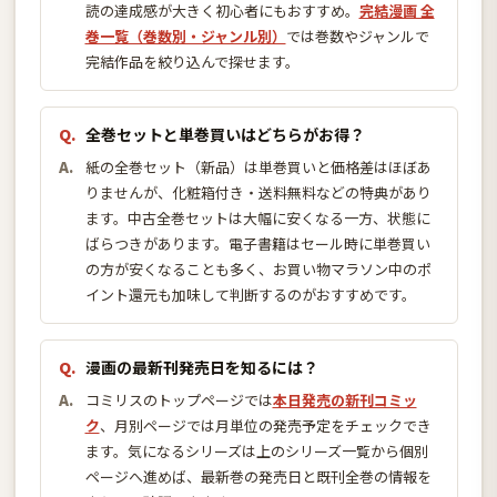
読の達成感が大きく初心者にもおすすめ。
完結漫画 全
巻一覧（巻数別・ジャンル別）
では巻数やジャンルで
完結作品を絞り込んで探せます。
全巻セットと単巻買いはどちらがお得？
紙の全巻セット（新品）は単巻買いと価格差はほぼあ
りませんが、化粧箱付き・送料無料などの特典があり
ます。中古全巻セットは大幅に安くなる一方、状態に
ばらつきがあります。電子書籍はセール時に単巻買い
の方が安くなることも多く、お買い物マラソン中のポ
イント還元も加味して判断するのがおすすめです。
漫画の最新刊発売日を知るには？
コミリスのトップページでは
本日発売の新刊コミッ
ク
、月別ページでは月単位の発売予定をチェックでき
ます。気になるシリーズは上のシリーズ一覧から個別
ページへ進めば、最新巻の発売日と既刊全巻の情報を