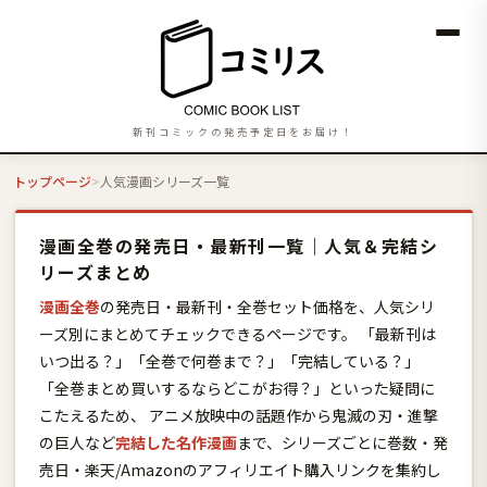
新刊コミックの発売予定日をお届け！
トップページ
人気漫画シリーズ一覧
漫画全巻の発売日・最新刊一覧｜人気＆完結シ
リーズまとめ
漫画全巻
の発売日・最新刊・全巻セット価格を、人気シリ
ーズ別にまとめてチェックできるページです。 「最新刊は
いつ出る？」「全巻で何巻まで？」「完結している？」
「全巻まとめ買いするならどこがお得？」といった疑問に
こたえるため、 アニメ放映中の話題作から鬼滅の刃・進撃
の巨人など
完結した名作漫画
まで、シリーズごとに巻数・発
売日・楽天/Amazonのアフィリエイト購入リンクを集約し