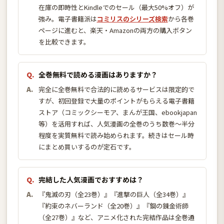
在庫の即時性とKindleでのセール（最大50%オフ）が
強み。電子書籍派は
コミリスのシリーズ検索
から各巻
ページに進むと、楽天・Amazonの両方の購入ボタン
を比較できます。
全巻無料で読める漫画はありますか？
完全に全巻無料で合法的に読めるサービスは限定的で
すが、初回登録で大量のポイントがもらえる電子書籍
ストア（コミックシーモア、まんが王国、ebookjapan
等）を活用すれば、人気漫画の全巻のうち数巻〜半分
程度を実質無料で読み始められます。続きはセール時
にまとめ買いするのが定石です。
完結した人気漫画でおすすめは？
『鬼滅の刃（全23巻）』『進撃の巨人（全34巻）』
『約束のネバーランド（全20巻）』『鋼の錬金術師
（全27巻）』など、アニメ化された完結作品は全巻通