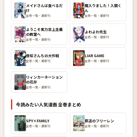
メイドさんは食べるだ
魔入りました！入間く
け
ん
全巻一覧・最新刊
全巻一覧・最新刊
ようこそ実力至上主義
よわよわ先生
の教室へ
全巻一覧・最新刊
全巻一覧・最新刊
夜桜さんちの大作戦
LIAR GAME
全巻一覧・最新刊
全巻一覧・最新刊
リィンカーネーション
の花弁
全巻一覧・最新刊
今読みたい人気漫画 全巻まとめ
SPY×FAMILY
葬送のフリーレン
全巻一覧・最新刊
全巻一覧・最新刊