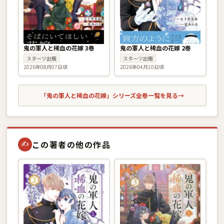
鬼の軍人と稀血の花嫁 3巻
鬼の軍人と稀血の花嫁 2巻
スターツ出版
スターツ出版
2026年08月07日頃
2026年04月10日頃
「鬼の軍人と稀血の花嫁」シリーズ全巻一覧を見る
→
この著者の他の作品
✍