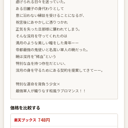
虐げられる日々を送っていた。
ある日麗子の身代わりとして
意に沿わない縁談を受けることになるが、
祝言後にあやかしに憑りつかれ
正気を失った旦那様に襲われてしまう。
そんな深月を守ってくれたのは
満月のような美しい瞳をした青年ーー
帝都最強の鬼使いと名高い軍人の暁だった。
暁は深月を“稀血”という
特別な血を持つ存在だといい、
深月の身を守るためにある契約を提案してきてーー。
特別な運命を背負う少女×
最強軍人が織りなす和風ラブロマンス！！
価格を比較する
748円
楽天ブックス