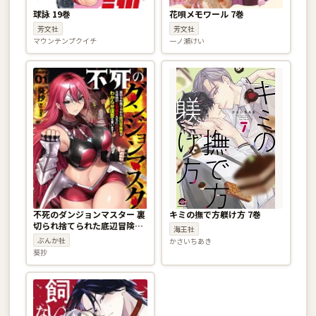
球詠 19巻
花唄メモワール 7巻
芳文社
芳文社
マウンテンプクイチ
一ノ瀬けい
不死のダンジョンマスター 裏
キミの撫で方躾け方 7巻
切られ捨てられた底辺冒険者
海王社
が元仲間の女冒険者たちにわ
ぶんか社
かさいちあき
からせ復讐を誓います！ 1巻
葵抄