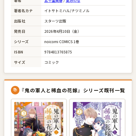
著者
五十里美春
/
夏みのる
著者名カナ
イトサトミハル/ナツミノル
出版社
スターツ出版
発売日
2026年4月10日（金）
シリーズ
noicomi COMICS 1巻
ISBN
9784813765875
サイズ
コミック
『鬼の軍人と稀血の花嫁』シリーズ既刊一覧
📚