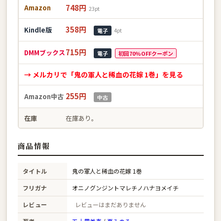
748円
Amazon
23pt
358円
Kindle版
4pt
電子
715円
DMMブックス
電子
初回70%OFFクーポン
→ メルカリで「鬼の軍人と稀血の花嫁 1巻」を見る
255円
Amazon中古
中古
在庫
在庫あり。
商品情報
タイトル
鬼の軍人と稀血の花嫁 1巻
フリガナ
オニノグンジントマレチノハナヨメイチ
レビュー
レビューはまだありません