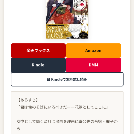
楽天ブックス
Amazon
Kindle
DMM
📖 Kindleで無料試し読み
【あらすじ】
「君は俺のそばにいるべきだーー花嫁としてここに」
女中として働く深月は出自を理由に奉公先の令嬢・麗子か
ら