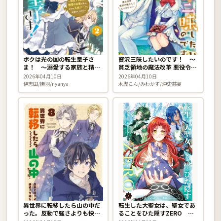
ボクは光の国の転生皇子さ
贅沢三昧したいのです！ 〜
ま！ 〜溺愛する家族と精霊
貧乏領地の魔法改革 悪役令嬢
の加護と共に、ボクの天然チ
なんてなりません！〜 8巻
2026年04月10日
2026年04月10日
ートでお助けします！〜 2巻
伊志田/撫羽/nyanya
木虎こん/みわかず/沖史慈宴
異世界に転移したら山の中だ
転生した大聖女は、聖女であ
った。反動で強さよりも快適
ることをひた隠すZERO 〜
さを選びました。 8巻
The Great Saint of