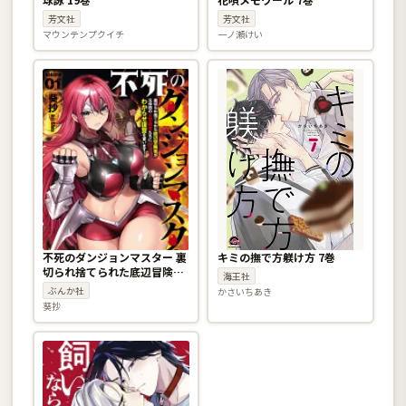
芳文社
芳文社
マウンテンプクイチ
一ノ瀬けい
不死のダンジョンマスター 裏
キミの撫で方躾け方 7巻
切られ捨てられた底辺冒険者
海王社
が元仲間の女冒険者たちにわ
ぶんか社
かさいちあき
からせ復讐を誓います！ 1巻
葵抄