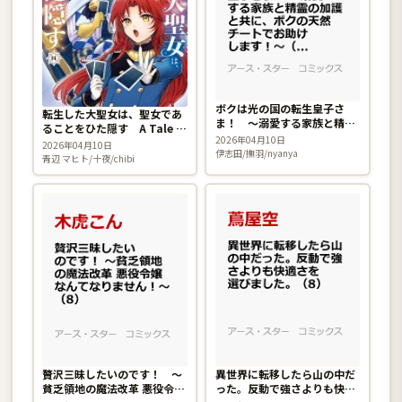
ボクは光の国の転生皇子さ
転生した大聖女は、聖女であ
ま！ 〜溺愛する家族と精霊
ることをひた隠す A Tale of
の加護と共に、ボクの天然チ
2026年04月10日
The Great Saint 14巻
2026年04月10日
ートでお助けします！〜 2巻
伊志田/撫羽/nyanya
青辺 マヒト/十夜/chibi
贅沢三昧したいのです！ 〜
異世界に転移したら山の中だ
貧乏領地の魔法改革 悪役令嬢
った。反動で強さよりも快適