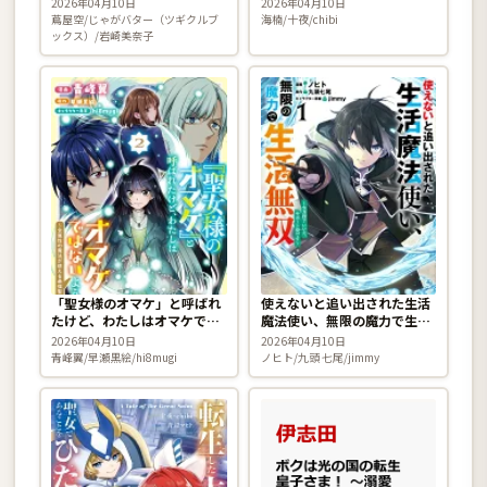
2026年04月10日
2026年04月10日
Remembrance〜 5巻
蔦屋空/じゃがバター（ツギクルブ
海楠/十夜/chibi
ックス）/岩崎美奈子
「聖女様のオマケ」と呼ばれ
使えないと追い出された生活
たけど、わたしはオマケでは
魔法使い、無限の魔力で生活
ないようです。 〜全属性の
無双〜火力役？いいえ、サポ
2026年04月10日
2026年04月10日
魔法が使える最強聖女でし
ート役です〜 1巻
青峰翼/早瀬黒絵/hi8mugi
ノヒト/九頭 七尾/jimmy
た〜 2巻