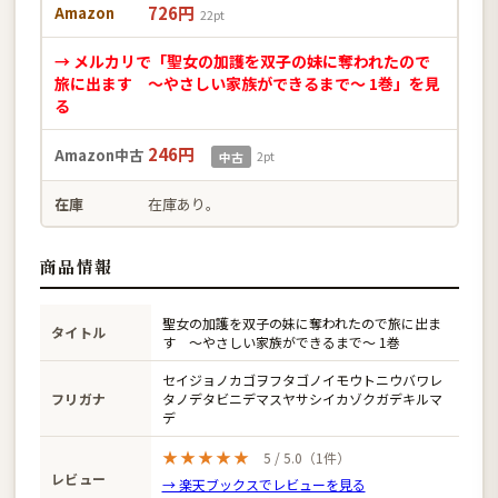
726円
Amazon
22pt
→ メルカリで「聖女の加護を双子の妹に奪われたので
旅に出ます 〜やさしい家族ができるまで〜 1巻」を見
る
246円
Amazon中古
2pt
中古
在庫
在庫あり。
商品情報
聖女の加護を双子の妹に奪われたので旅に出ま
タイトル
す 〜やさしい家族ができるまで〜 1巻
セイジョノカゴヲフタゴノイモウトニウバワレ
フリガナ
タノデタビニデマスヤサシイカゾクガデキルマ
デ
★★★★★
5 / 5.0（1件）
レビュー
→ 楽天ブックスでレビューを見る