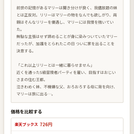
前世の記憶があるマリーは聞き分けが良く、我儘放題の妹
とは正反対。リリーはマリーの物をなんでも欲しがり、両
親はそんなリリーを優遇し、マリーには我慢を強いてい
た。
無駄な主張はせず諦めることが身に染みついていたマリー
だったが、加護をとられたこの日 ついに家を出ることを
決意する。
「これ以上リリーとは一緒に暮らせません」
近くを通ったS級冒険者パーティを雇い、目指すはおじい
さまの住む王都。
泣きわめく妹、不機嫌な父、おろおろする母に背を向け、
マリーは旅に出る…。
価格を比較する
726円
楽天ブックス