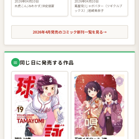
なんてなりません！〜 8巻
さを選びました。 8巻
2026年04月10日
2026年04月10日
木虎こん/みわかず/沖史慈宴
蔦屋空/じゃがバター（ツギクルブ
ックス）/岩崎美奈子
2026年4月発売のコミック新刊一覧を見る
→
同じ日に発売する作品
📅
球詠 19巻
花唄メモワール 7巻