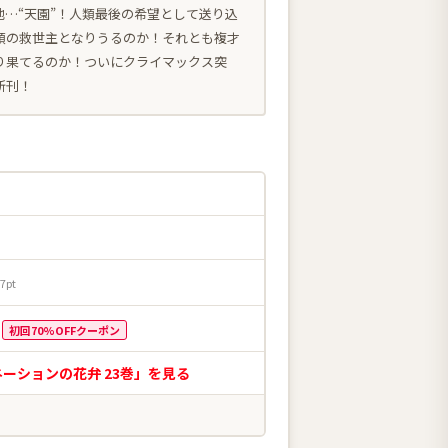
地…“天園”！人類最後の希望として送り込
類の救世主となりうるのか！それとも複才
り果てるのか！ついにクライマックス突
新刊！
7pt
初回70%OFFクーポン
ーションの花弁 23巻」を見る