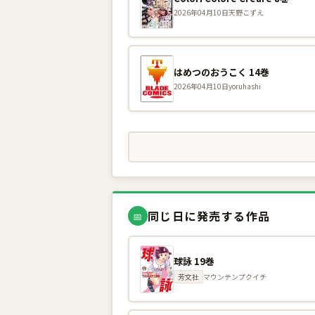
2026年04月10日
天野こずえ
はめつのおうこく 14巻
2026年04月10日
yoruhashi
同じ日に発売する作品
📅
球詠 19巻
芳文社
マウンテンプクイチ