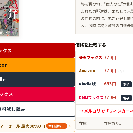
終決戦の地、“偉人の杜”本拠
まれた東耶達は、果たして人
の怪物の前に、赤き花弁と散
入、激闘に次ぐ激闘の白熱最
価格を比較する
ックス
770円
楽天ブックス
zon
770円
Amazon
24pt
dle
693円
Kindle版
電子
ブックス
770円
DMMブックス
電子
eで無料試し読み
→ メルカリで「リィンカーネ
在庫
在庫あり。
マーセール 最大90%OFF
→
本日最終日