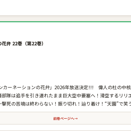
花弁 22巻（第22巻）
カーネーションの花弁」2026年放送決定!!! 偉人の杜の中核“
襲部隊は追手を引き連れたまま巨大空中要塞へ！滑空するリリ
一撃死の苦境は終わらない！振り切れ！辿り着け！“天園”で笑
前巻ページへ
→