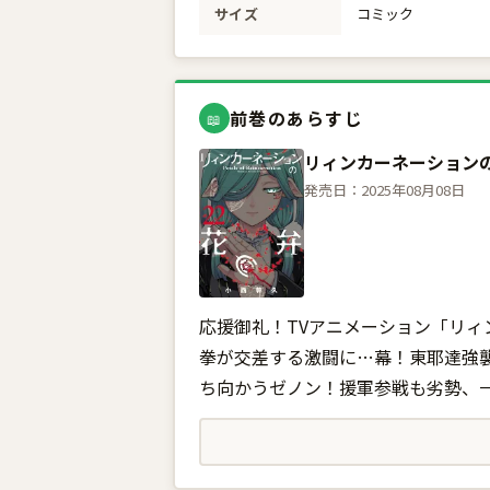
サイズ
コミック
前巻のあらすじ
📖
リィンカーネーションの
発売日：2025年08月08日
応援御礼！TVアニメーション「リィン
拳が交差する激闘に…幕！東耶達強
ち向かうゼノン！援軍参戦も劣勢、