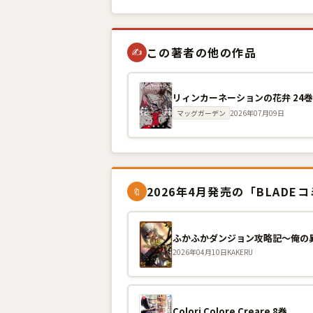
この著者の他の作品
✍
リィンカーネーションの花弁 24
マッグガーデン
2026年07月09日
2026年4月発売の「BLADE
🔖
ふかふかダンジョン攻略記〜俺の異
2026年04月10日
KAKERU
Colori Colore Creare 8巻