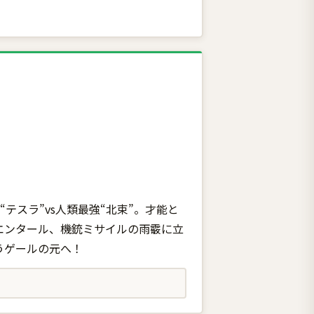
テスラ”vs人類最強“北束”。才能と
エンタール、機銃ミサイルの雨霰に立
うゲールの元へ！