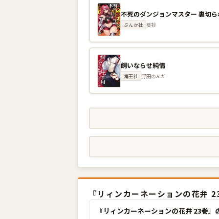
ぶんか社
葵抄
飼いならせ純情
海王社
野田のんだ
『リィンカーネーションの花弁 2
『リィンカーネーションの花弁 23巻