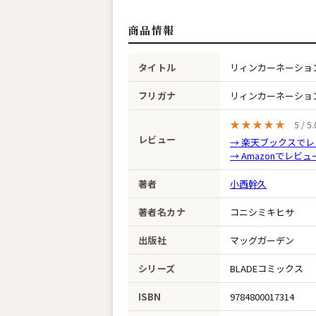
商品情報
タイトル
リィンカーネーション
フリガナ
リィンカーネーショ
★★★★★
5 / 
レビュー
→ 楽天ブックスで
→ Amazonでレビ
著者
小西幹久
著者名カナ
コニシミキヒサ
出版社
マッグガーデン
シリーズ
BLADEコミックス
ISBN
9784800017314