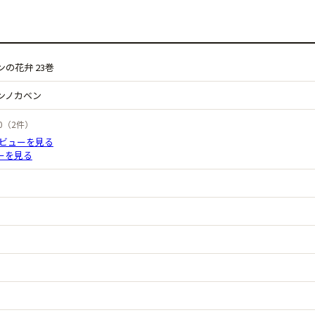
の花弁 23巻
ンノカベン
5.0（2件）
レビューを見る
ューを見る