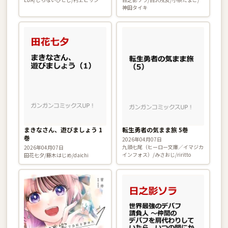
と一緒に七つの秘宝を探す旅
神田タイキ
に出ます〜 2巻
まきなさん、遊びましょう 1
転生勇者の気まま旅 5巻
巻
2026年04月07日
九頭七尾（ヒーロー文庫／イマジカ
2026年04月07日
インフォス）/みさおじ/riritto
田花七夕/藤木はじめ/daichi