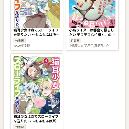
猫耳少女は森でスローライフ
小鳥ライダーは都会で暮らし
を送りたい 〜もふもふは所望
たい モフモフな相棒と、のん
しましたが、聖女とか王子様
びり異世界冒険記 1巻
竹書房
竹書房
とかは注文外です〜 3巻
yocco/東385
小鳥屋エム/凱子包/藤島真ノ介
猫耳少女は森でスローライフ
を送りたい 〜もふもふは所望
しましたが、聖女とか王子様
竹書房