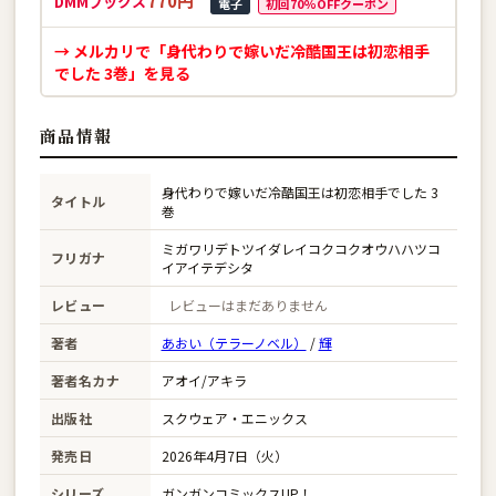
770円
DMMブックス
電子
初回70%OFFクーポン
→ メルカリで「身代わりで嫁いだ冷酷国王は初恋相手
でした 3巻」を見る
商品情報
身代わりで嫁いだ冷酷国王は初恋相手でした 3
タイトル
巻
ミガワリデトツイダレイコクコクオウハハツコ
フリガナ
イアイテデシタ
レビュー
レビューはまだありません
著者
あおい（テラーノベル）
/
輝
著者名カナ
アオイ/アキラ
出版社
スクウェア・エニックス
発売日
2026年4月7日（火）
シリーズ
ガンガンコミックスUP！