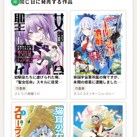
同じ日に発売する作品
📅
幼馴染たちに虐げられた俺、
帝国宇宙軍所属の俺ですが、
「聖女任命」スキルに目覚め
未開の惑星に遭難しました。
て手のひら返し！ 1巻
なんかこの星、魔法とか存在
竹書房
竹書房
しているんですけど!? 1巻
さとう/八納屋ミビ
ネコミコズッキーニ/レルシー