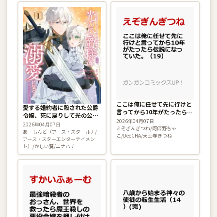
ここは俺に任せて先に行けと
愛する婚約者に殺された公爵
言ってから10年がたったら伝
令嬢、死に戻りして光の公爵
説になっていた。 19巻
2026年04月07日
様（お父様）の溺愛に気づ
2026年04月07日
えぞぎんぎつね/阿倍野ちゃ
く 〜今度こそ、生きて幸せ
あーもんど（アース・スタールナ/
こ/DeeCHA/天王寺きつね
になります！〜 1巻
アース・スターエンターテイメン
ト）/かしい葵/ニナハチ