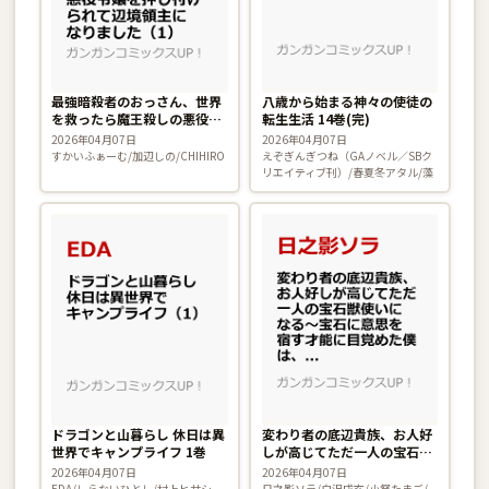
最強暗殺者のおっさん、世界
八歳から始まる神々の使徒の
を救ったら魔王殺しの悪役令
転生生活 14巻(完)
嬢を押し付けられて辺境領主
2026年04月07日
2026年04月07日
になりました 1巻
すかいふぁーむ/加辺しの/CHIHIRO
えぞぎんぎつね（GAノベル／SBク
リエイティブ刊）/春夏冬アタル/藻
ドラゴンと山暮らし 休日は異
変わり者の底辺貴族、お人好
世界でキャンプライフ 1巻
しが高じてただ一人の宝石獣
使いになる〜宝石に意思を宿
2026年04月07日
2026年04月07日
す才能に目覚めた僕は、友達
EDA/しらないひとし/村上ヒサシ
日之影ソラ/白沢戌亥/小祭たまご/