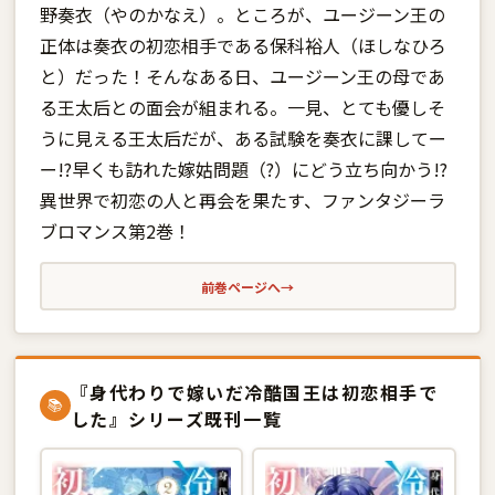
野奏衣（やのかなえ）。ところが、ユージーン王の
正体は奏衣の初恋相手である保科裕人（ほしなひろ
と）だった！そんなある日、ユージーン王の母であ
る王太后との面会が組まれる。一見、とても優しそ
うに見える王太后だが、ある試験を奏衣に課してー
ー!?早くも訪れた嫁姑問題（?）にどう立ち向かう!?
異世界で初恋の人と再会を果たす、ファンタジーラ
ブロマンス第2巻！
前巻ページへ
→
『身代わりで嫁いだ冷酷国王は初恋相手で
📚
した』シリーズ既刊一覧