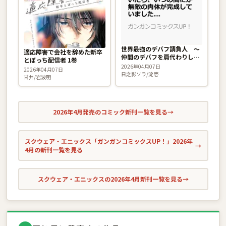
世界最強のデバフ請負人 〜
適応障害で会社を辞めた新卒
仲間のデバフを肩代わりして
とぼっち配信者 1巻
いたら、いつの間にか無敵の
2026年04月07日
2026年04月07日
肉体が完成していました〜 2
日之影ソラ/淀壱
甘井/岩波明
巻
2026年4月発売のコミック新刊一覧を見る
→
スクウェア・エニックス「ガンガンコミックスUP！」2026年
→
4月の新刊一覧を見る
スクウェア・エニックスの2026年4月新刊一覧を見る
→