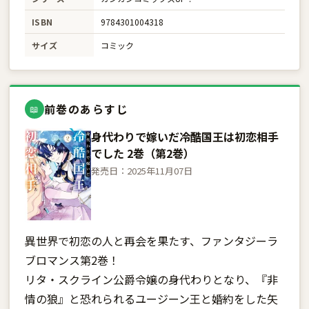
ISBN
9784301004318
サイズ
コミック
前巻のあらすじ
📖
身代わりで嫁いだ冷酷国王は初恋相手
でした 2巻（第2巻）
発売日：2025年11月07日
異世界で初恋の人と再会を果たす、ファンタジーラ
ブロマンス第2巻！
リタ・スクライン公爵令嬢の身代わりとなり、『非
情の狼』と恐れられるユージーン王と婚約をした矢