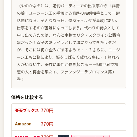
（やのかなえ）は、婚約パーティーでの出来事から「非情
の狼」ユージーン王を手懐ける奇跡の結婚相手として一躍
話題になる。そんなある日、侍女ティルダが事故にあい、
仕事をするのが困難になってしまう。代わりの侍女として
申し出てきたのは、なんと本物のリタ・スクライン公爵令
嬢だった！双子の妹ライラとして城にやってきたリタだ
が、そこには何か企みがあるようで……？さらに、ユージ
ーン王も公務により、城をしばらく離れる事に…！頼れる
人がいない中、奏衣に事件が巻き起こるーー!!異世界で初
恋の人と再会を果たす、ファンタジーラブロマンス第3
巻！
価格を比較する
770円
楽天ブックス
770円
Amazon