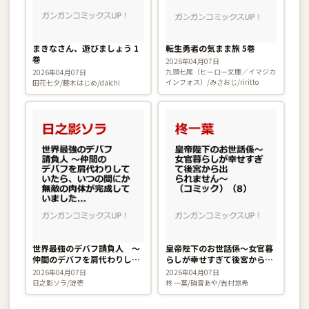
まきなさん、遊びましょう 1
転生勇者の気まま旅 5巻
巻
2026年04月07日
九頭七尾（ヒーロー文庫／イマジカ
2026年04月07日
インフォス）/みさおじ/riritto
田花七夕/藤木はじめ/daichi
世界最強のデバフ請負人 〜
皇帝陛下のお世話係〜女官暮
仲間のデバフを肩代わりして
らしが幸せすぎて後宮から出
いたら、いつの間にか無敵の
られません〜（コミック） 8
2026年04月07日
2026年04月07日
肉体が完成していました〜 2
巻
日之影ソラ/淀壱
柊 一葉/硝音あや/吉村悠希
巻