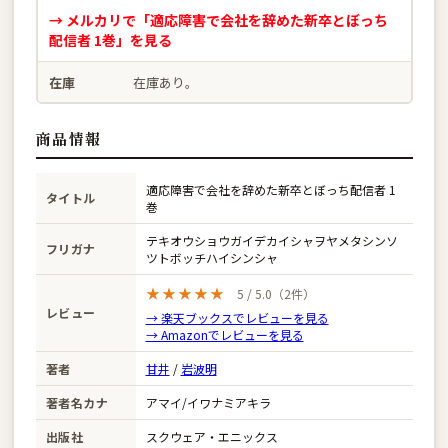
→ メルカリで「適応障害で会社を辞めた新卒とぼっち
配信者 1巻」を見る
在庫
在庫あり。
商品情報
適応障害で会社を辞めた新卒とぼっち配信者 1
タイトル
巻
テキオウショウガイデカイシャヲヤメタシンソ
フリガナ
ツトボッチハイシンシャ
★★★★★
5 / 5.0（2件）
レビュー
→ 楽天ブックスでレビューを見る
→ Amazonでレビューを見る
著者
甘井
/
岩波明
著者名カナ
アマイ/イワナミアキラ
出版社
スクウェア・エニックス