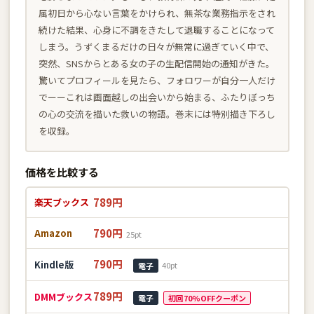
属初日から心ない言葉をかけられ、無茶な業務指示をされ
続けた結果、心身に不調をきたして退職することになって
しまう。うずくまるだけの日々が無常に過ぎていく中で、
突然、SNSからとある女の子の生配信開始の通知がきた。
驚いてプロフィールを見たら、フォロワーが自分一人だけ
でーーこれは画面越しの出会いから始まる、ふたりぼっち
の心の交流を描いた救いの物語。巻末には特別描き下ろし
を収録。
価格を比較する
789円
楽天ブックス
790円
Amazon
25pt
790円
Kindle版
40pt
電子
789円
DMMブックス
電子
初回70%OFFクーポン