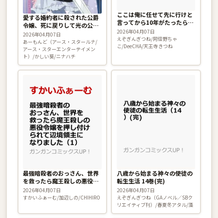
ここは俺に任せて先に行けと
愛する婚約者に殺された公爵
言ってから10年がたったら伝
令嬢、死に戻りして光の公爵
説になっていた。 19巻
2026年04月07日
様（お父様）の溺愛に気づ
2026年04月07日
えぞぎんぎつね/阿倍野ちゃ
く 〜今度こそ、生きて幸せ
あーもんど（アース・スタールナ/
こ/DeeCHA/天王寺きつね
になります！〜 1巻
アース・スターエンターテイメン
ト）/かしい葵/ニナハチ
最強暗殺者のおっさん、世界
八歳から始まる神々の使徒の
を救ったら魔王殺しの悪役令
転生生活 14巻(完)
嬢を押し付けられて辺境領主
2026年04月07日
2026年04月07日
になりました 1巻
すかいふぁーむ/加辺しの/CHIHIRO
えぞぎんぎつね（GAノベル／SBク
リエイティブ刊）/春夏冬アタル/藻