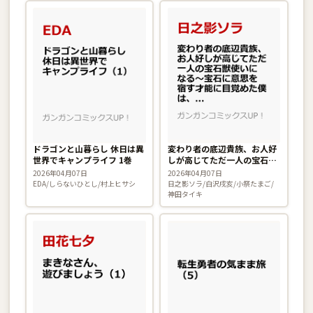
ドラゴンと山暮らし 休日は異
変わり者の底辺貴族、お人好
世界でキャンプライフ 1巻
しが高じてただ一人の宝石獣
使いになる〜宝石に意思を宿
2026年04月07日
2026年04月07日
す才能に目覚めた僕は、友達
EDA/しらないひとし/村上ヒサシ
日之影ソラ/白沢戌亥/小祭たまご/
と一緒に七つの秘宝を探す旅
神田タイキ
に出ます〜 2巻