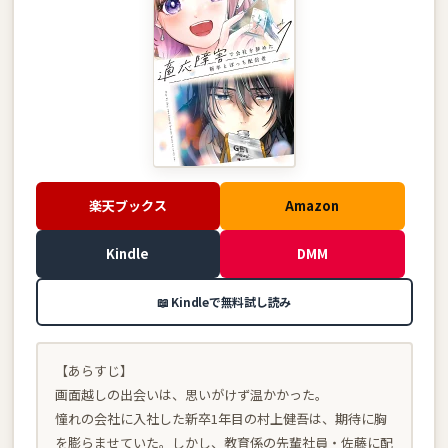
楽天ブックス
Amazon
Kindle
DMM
📖 Kindleで無料試し読み
【あらすじ】
画面越しの出会いは、思いがけず温かかった。
憧れの会社に入社した新卒1年目の村上健吾は、期待に胸
を膨らませていた。しかし、教育係の先輩社員・佐藤に配