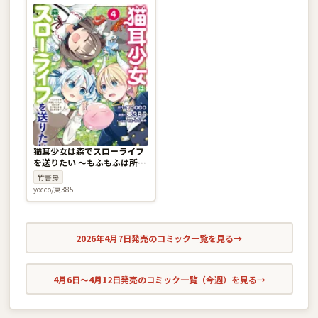
猫耳少女は森でスローライフ
を送りたい 〜もふもふは所望
しましたが、聖女とか王子様
竹書房
とかは注文外です〜 4巻
yocco/東385
2026年4月7日発売のコミック一覧を見る
→
4月6日〜4月12日発売のコミック一覧（今週）を見る
→