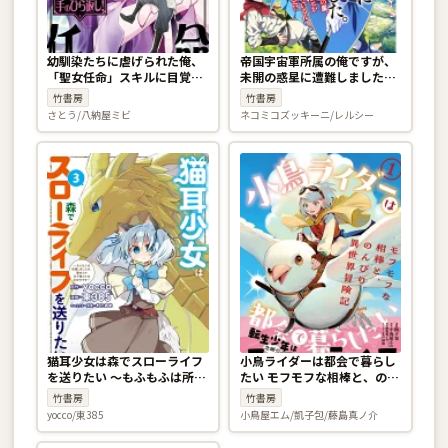
幼馴染たちに虐げられた俺、
帝国宇宙軍所属の俺ですが、
「聖女任命」スキルに目覚め
未開の惑星に遭難しました。
て手のひら返し！ 1巻
なんかこの星、魔法とか存在
竹書房
竹書房
しているんですけど!? 1巻
さとう/八納屋ミビ
ネコミコズッキーニ/レルシー
猫耳少女は森でスローライフ
小鳥ライダーは都会で暮らし
を送りたい 〜もふもふは所望
たい モフモフな相棒と、のん
しましたが、聖女とか王子様
びり異世界冒険記 1巻
竹書房
竹書房
とかは注文外です〜 3巻
yocco/東385
小鳥屋エム/凱子包/藤島真ノ介