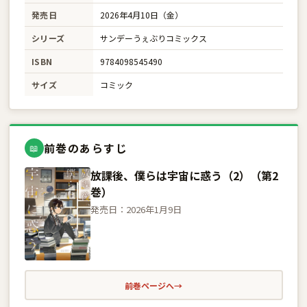
発売日
2026年4月10日（金）
シリーズ
サンデーうぇぶりコミックス
ISBN
9784098545490
サイズ
コミック
前巻のあらすじ
📖
放課後、僕らは宇宙に惑う（2）（第2
巻）
発売日：2026年1月9日
前巻ページへ
→