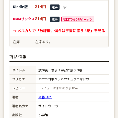
814円
Kindle版
30pt
電子
814円
DMMブックス
電子
初回70%OFFクーポン
→ メルカリで「放課後、僕らは宇宙に惑う 3巻」を見る
在庫
在庫あり。
商品情報
タイトル
放課後、僕らは宇宙に惑う 3巻
フリガナ
ホウカゴボクラハウチュウニマドウ
レビュー
レビューはまだありません
著者
斉藤 ゆう
著者名カナ
サイトウ ユウ
出版社
小学館