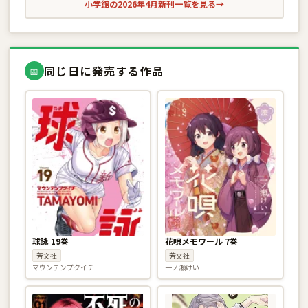
小学館の2026年4月新刊一覧を見る
→
同じ日に発売する作品
📅
球詠 19巻
花唄メモワール 7巻
芳文社
芳文社
マウンテンプクイチ
一ノ瀬けい