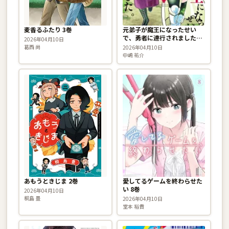
麦香るふたり 3巻
元弟子が魔王になったせい
で、勇者に連行されました。
2026年04月10日
1巻
葛西 尚
2026年04月10日
中嶋 祐介
あもうときじま 2巻
愛してるゲームを終わらせた
い 8巻
2026年04月10日
桐島 豊
2026年04月10日
堂本 裕貴