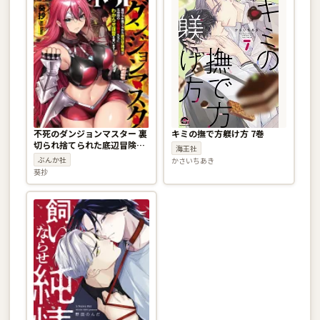
不死のダンジョンマスター 裏
キミの撫で方躾け方 7巻
切られ捨てられた底辺冒険者
海王社
が元仲間の女冒険者たちにわ
ぶんか社
かさいちあき
からせ復讐を誓います！ 1巻
葵抄