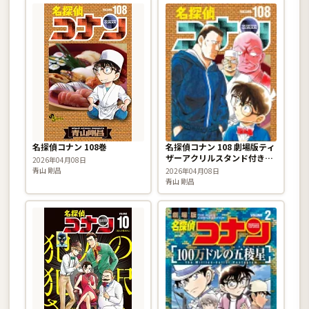
名探偵コナン 108巻
名探偵コナン 108 劇場版ティ
ザーアクリルスタンド付き特
2026年04月08日
装版
青山 剛昌
2026年04月08日
青山 剛昌