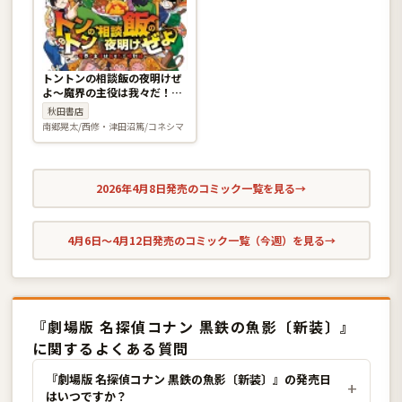
トントンの相談飯の夜明けぜ
よ〜魔界の主役は我々だ！特
別編〜
秋田書店
南郷晃太/西修・津田沼篤/コネシマ
2026年4月8日発売のコミック一覧を見る
→
4月6日〜4月12日発売のコミック一覧（今週）を見る
→
『劇場版 名探偵コナン 黒鉄の魚影〔新装〕』
に関するよくある質問
『劇場版 名探偵コナン 黒鉄の魚影〔新装〕』の発売日
はいつですか？