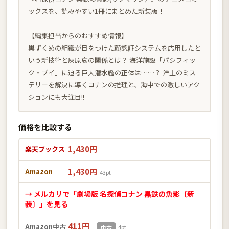
ックスを、読みやすい1冊にまとめた新装版！
【編集担当からのおすすめ情報】
黒ずくめの組織が目をつけた顔認証システムを応用したと
いう新技術と灰原哀の関係とは？ 海洋施設「パシフィッ
ク・ブイ」に迫る巨大潜水艦の正体は……？ 洋上のミス
テリーを解決に導くコナンの推理と、海中での激しいアク
ションにも大注目!!
価格を比較する
1,430円
楽天ブックス
1,430円
Amazon
43pt
→ メルカリで「劇場版 名探偵コナン 黒鉄の魚影〔新
装〕」を見る
411円
Amazon中古
4pt
中古