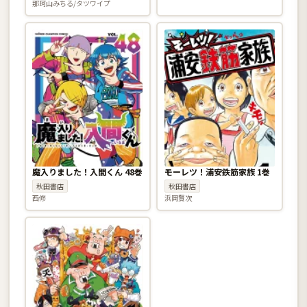
那珂山みちる/タツワイプ
魔入りました！入間くん 48巻
モーレツ！浦安鉄筋家族 1巻
秋田書店
秋田書店
西修
浜岡賢次