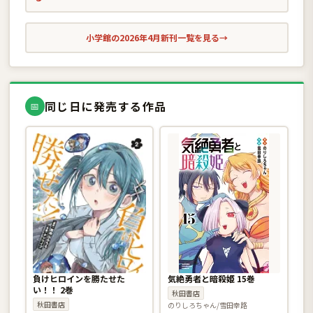
小学館の2026年4月新刊一覧を見る
→
同じ日に発売する作品
📅
負けヒロインを勝たせた
気絶勇者と暗殺姫 15巻
い！！ 2巻
秋田書店
秋田書店
のりしろちゃん/雪田幸路