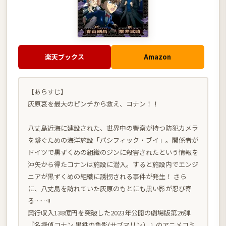
楽天ブックス
Amazon
【あらすじ】
灰原哀を最大のピンチから救え、コナン！！
八丈島近海に建設された、世界中の警察が持つ防犯カメラ
を繋ぐための海洋施設「パシフィック・ブイ」。関係者が
ドイツで黒ずくめの組織のジンに殺害されたという情報を
沖矢から得たコナンは施設に潜入。すると施設内でエンジ
ニアが黒ずくめの組織に誘拐される事件が発生！ さら
に、八丈島を訪れていた灰原のもとにも黒い影が忍び寄
る……!!
興行収入138億円を突破した2023年公開の劇場版第26弾
『名探偵コナン 黒鉄の魚影(サブマリン）』のアニメコミ