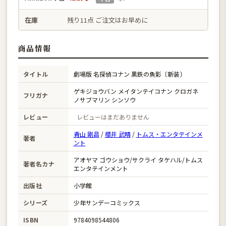
在庫
残り11点 ご注文はお早めに
商品情報
タイトル
劇場版 名探偵コナン 黒鉄の魚影〔新装〕
ゲキジョウバン メイタンテイコナン クロガネ
フリガナ
ノサブマリン シンソウ
レビュー
レビューはまだありません
青山 剛昌
/
櫻井 武晴
/
トムス・エンタテインメ
著者
ント
アオヤマ ゴウショウ/サクライ タケハル/トムス
著者名カナ
エンタテインメント
出版社
小学館
シリーズ
少年サンデーコミックス
ISBN
9784098544806