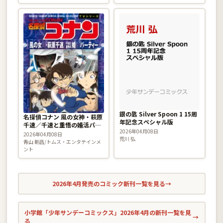
銀の匙 Silver Spoon 1 15周
名探偵コナン 風の女神・萩原
年記念スペシャル版
千速／千速と重悟の婚活パー
2026年04月08日
ティー
2026年04月08日
荒川 弘
青山 剛昌/トムス・エンタテインメ
ント
2026年4月発売のコミック新刊一覧を見る
→
小学館「少年サンデーコミックス」2026年4月の新刊一覧を見
→
る