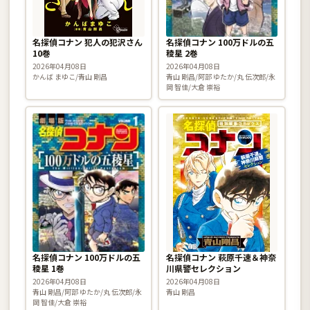
名探偵コナン 犯人の犯沢さん
名探偵コナン 100万ドルの五
10巻
稜星 2巻
2026年04月08日
2026年04月08日
かんば まゆこ/青山 剛昌
青山 剛昌/阿部 ゆたか/丸 伝次郎/永
岡 智佳/大倉 崇裕
名探偵コナン 100万ドルの五
名探偵コナン 萩原千速＆神奈
稜星 1巻
川県警セレクション
2026年04月08日
2026年04月08日
青山 剛昌/阿部 ゆたか/丸 伝次郎/永
青山 剛昌
岡 智佳/大倉 崇裕