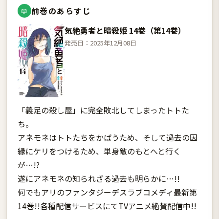
前巻のあらすじ
📖
気絶勇者と暗殺姫 14巻（第14巻）
発売日：2025年12月08日
「義足の殺し屋」に完全敗北してしまったトトた
ち。
アネモネはトトたちをかばうため、そして過去の因
縁にケリをつけるため、単身敵のもとへと行く
が…!?
遂にアネモネの知られざる過去も明らかに…!!
何でもアリのファンタジーデスラブコメディ最新第
14巻!!各種配信サービスにてTVアニメ絶賛配信中!!