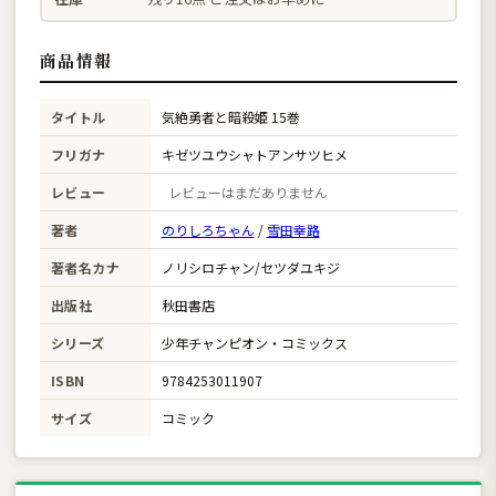
商品情報
タイトル
気絶勇者と暗殺姫 15巻
フリガナ
キゼツユウシャトアンサツヒメ
レビュー
レビューはまだありません
著者
のりしろちゃん
/
雪田幸路
著者名カナ
ノリシロチャン/セツダユキジ
出版社
秋田書店
シリーズ
少年チャンピオン・コミックス
ISBN
9784253011907
サイズ
コミック