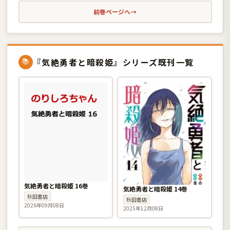
前巻ページへ
→
『気絶勇者と暗殺姫』シリーズ既刊一覧
📚
気絶勇者と暗殺姫 16巻
気絶勇者と暗殺姫 14巻
秋田書店
秋田書店
2026年09月08日
2025年12月08日