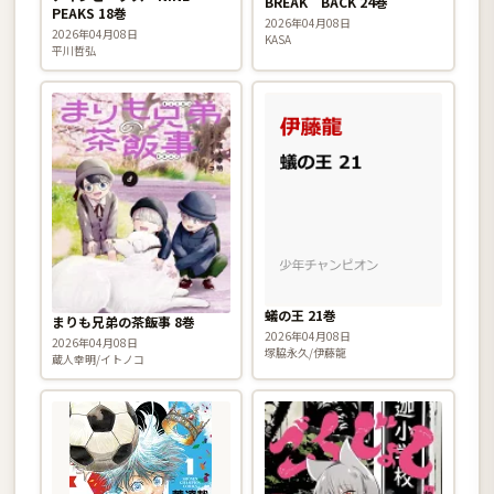
BREAK BACK 24巻
PEAKS 18巻
2026年04月08日
2026年04月08日
KASA
平川哲弘
蟻の王 21巻
まりも兄弟の茶飯事 8巻
2026年04月08日
2026年04月08日
塚脇永久/伊藤龍
蔵人幸明/イトノコ