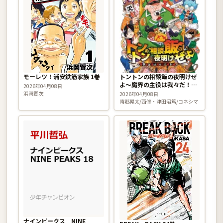
モーレツ！浦安鉄筋家族 1巻
トントンの相談飯の夜明けぜ
よ〜魔界の主役は我々だ！特
2026年04月08日
別編〜
浜岡賢次
2026年04月08日
南郷晃太/西修・津田沼篤/コネシマ
ナインピークス NINE