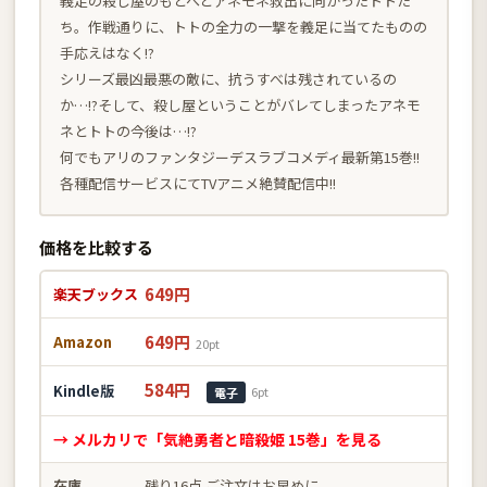
義足の殺し屋のもとへとアネモネ救出に向かったトトた
ち。作戦通りに、トトの全力の一撃を義足に当てたものの
手応えはなく!?
シリーズ最凶最悪の敵に、抗うすべは残されているの
か…!?そして、殺し屋ということがバレてしまったアネモ
ネとトトの今後は…!?
何でもアリのファンタジーデスラブコメディ最新第15巻!!
各種配信サービスにてTVアニメ絶賛配信中!!
価格を比較する
649円
楽天ブックス
649円
Amazon
20pt
584円
Kindle版
6pt
電子
→ メルカリで「気絶勇者と暗殺姫 15巻」を見る
在庫
残り16点 ご注文はお早めに