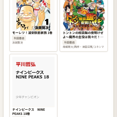
モーレツ！浦安鉄筋家族 1巻
トントンの相談飯の夜明けぜ
よ〜魔界の主役は我々だ！特
秋田書店
別編〜
秋田書店
浜岡賢次
南郷晃太/西修・津田沼篤/コネシマ
ナインピークス NINE
PEAKS 18巻