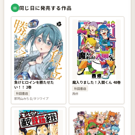
同じ日に発売する作品
📅
負けヒロインを勝たせた
魔入りました！入間くん 48巻
い！！ 2巻
秋田書店
秋田書店
西修
那珂山みちる/タツワイプ