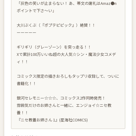
「灰色の笑いが止まらない！ あ、帯文の謝礼はAmaz●n
ポイントで下さ〜い」
大川ぶくぶ（『ポプテピピック』）絶賛！！
ーーーーー
ギリギリ（グレーゾーン）を突っ走る！！
Xで累計100万いいね超の大人気☆シン・魔法少女コメデ
ィ！！
コミックス限定の描きおろしもタップリ収録して、ついに
書籍化！！
銀河セレモニー☆☆☆、コミックス2作同時発売！
雰囲気だけのお姉さんと一緒に、エンジョイ☆ニセ教
養！！
『ニセ教養お姉さん 1』(星海社COMICS)