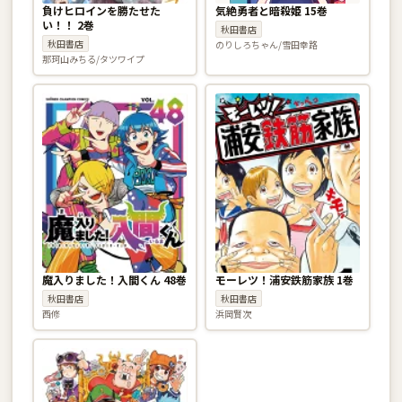
負けヒロインを勝たせた
気絶勇者と暗殺姫 15巻
い！！ 2巻
秋田書店
秋田書店
のりしろちゃん/雪田幸路
那珂山みちる/タツワイプ
魔入りました！入間くん 48巻
モーレツ！浦安鉄筋家族 1巻
秋田書店
秋田書店
西修
浜岡賢次