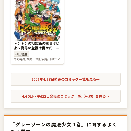
トントンの相談飯の夜明けぜ
よ〜魔界の主役は我々だ！特
別編〜
秋田書店
南郷晃太/西修・津田沼篤/コネシマ
2026年4月8日発売のコミック一覧を見る
→
4月6日〜4月12日発売のコミック一覧（今週）を見る
→
『グレーゾーンの魔法少女 1巻』に関するよく