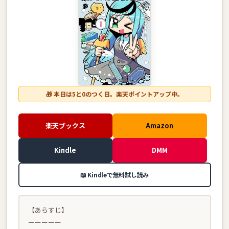
🎁 本日は5と0のつく日。楽天ポイントアップ中。
楽天ブックス
Amazon
Kindle
DMM
📖 Kindleで無料試し読み
【あらすじ】
ーーーーー