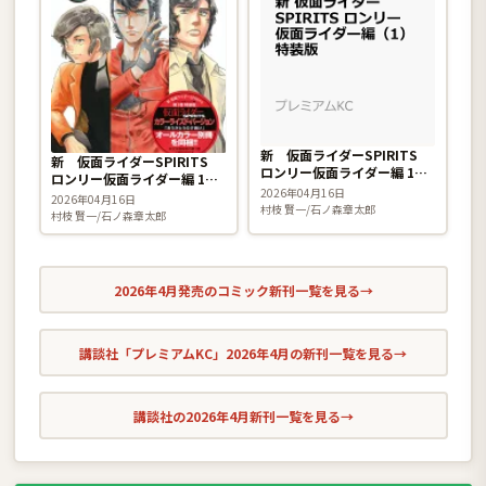
新 仮面ライダーSPIRITS
新 仮面ライダーSPIRITS
ロンリー仮面ライダー編 1巻
ロンリー仮面ライダー編 1巻
特装版
2026年04月16日
特装版
2026年04月16日
村枝 賢一/石ノ森章太郎
村枝 賢一/石ノ森章太郎
2026年4月発売のコミック新刊一覧を見る
→
講談社「プレミアムKC」2026年4月の新刊一覧を見る
→
講談社の2026年4月新刊一覧を見る
→