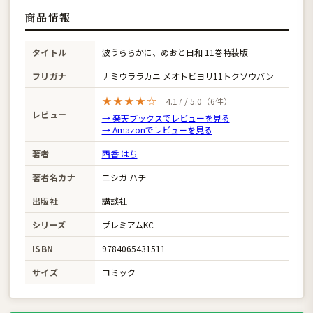
商品情報
タイトル
波うららかに、めおと日和 11巻特装版
フリガナ
ナミウララカニ メオトビヨリ11トクソウバン
★★★★☆
4.17 / 5.0（6件）
レビュー
→ 楽天ブックスでレビューを見る
→ Amazonでレビューを見る
著者
西香 はち
著者名カナ
ニシガ ハチ
出版社
講談社
シリーズ
プレミアムKC
ISBN
9784065431511
サイズ
コミック