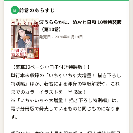
前巻のあらすじ
📖
波うららかに、めおと日和 10巻特装版
（第10巻）
発売日：2026年01月14日
【豪華32ページ小冊子付き特装版！】
単行本未収録の「いちゃいちゃ大増量！ 描き下ろし
特別編」ほか、著者による渾身の軍服解説や、これ
までのカラーイラストを一挙収録！
※「いちゃいちゃ大増量！ 描き下ろし特別編」は、
電子分冊版で発売しているものと同じものになりま
す。