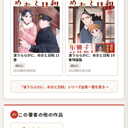
波うららかに、めおと日和 11
波うららかに、めおと日和 10
巻
巻特装版
講談社
講談社
2026年04月08日
2026年01月14日
「波うららかに、めおと日和」シリーズ全巻一覧を見る
→
この著者の他の作品
✍