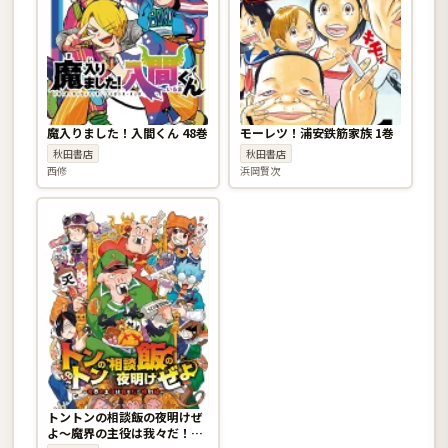
魔入りました！入間くん 48巻
モーレツ！浦安鉄筋家族 1巻
秋田書店
秋田書店
西修
浜岡賢次
トントンの相談飯の夜明けぜ
よ〜魔界の主役は我々だ！特