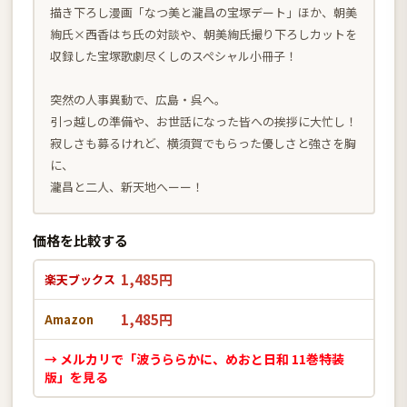
描き下ろし漫画「なつ美と瀧昌の宝塚デート」ほか、朝美
絢氏×西香はち氏の対談や、朝美絢氏撮り下ろしカットを
収録した宝塚歌劇尽くしのスペシャル小冊子！
突然の人事異動で、広島・呉へ。
引っ越しの準備や、お世話になった皆への挨拶に大忙し！
寂しさも募るけれど、横須賀でもらった優しさと強さを胸
に、
瀧昌と二人、新天地へーー！
価格を比較する
1,485円
楽天ブックス
1,485円
Amazon
→ メルカリで「波うららかに、めおと日和 11巻特装
版」を見る