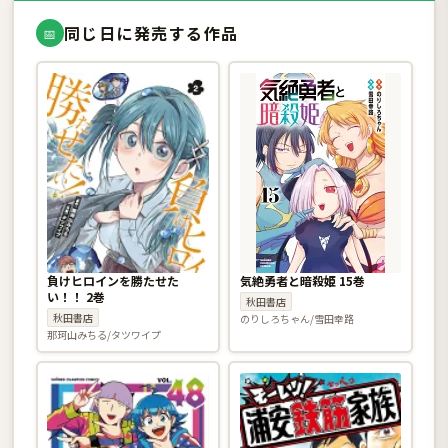
同じ日に発売する作品
📅
負けヒロインを勝たせた
気絶勇者と暗殺姫 15巻
い！！ 2巻
秋田書店
秋田書店
のりしろちゃん/雪田幸路
那珂山みちる/タツワイプ