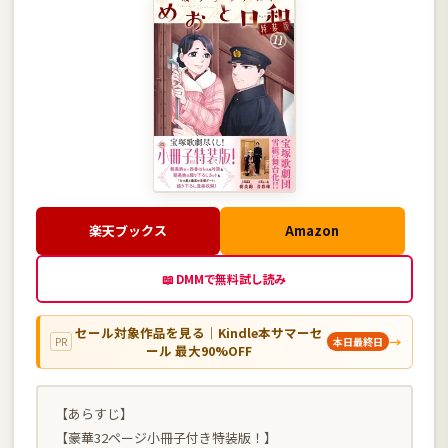
楽天ブックス
Amazon
📖 DMMで無料試し読み
セール対象作品を見る｜Kindle本サマーセ
→
PR
本日最終日
ール 最大90%OFF
【あらすじ】
【豪華32ページ小冊子付き特装版！】