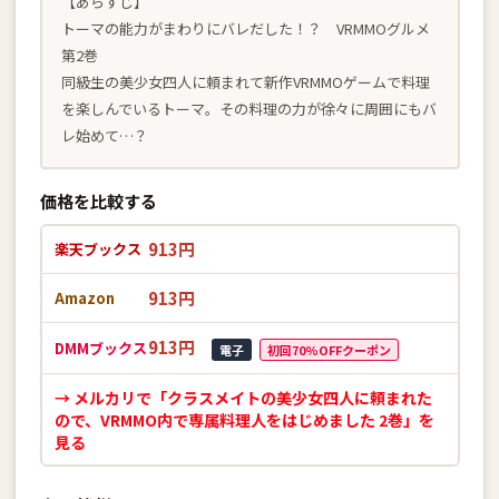
【あらすじ】
トーマの能力がまわりにバレだした！？ VRMMOグルメ
第2巻
同級生の美少女四人に頼まれて新作VRMMOゲームで料理
を楽しんでいるトーマ。その料理の力が徐々に周囲にもバ
レ始めて…？
価格を比較する
913円
楽天ブックス
913円
Amazon
913円
DMMブックス
電子
初回70%OFFクーポン
→ メルカリで「クラスメイトの美少女四人に頼まれた
ので、VRMMO内で専属料理人をはじめました 2巻」を
見る