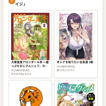
🔖
イジ」
大衆食堂アロンダール亭 〜崖
オトナを知りたい女友達 2巻
っぷちおじさんシェフ、わが
2026年04月08日
まま王女と【女王の料理人】
望 公太/ぷよちゃ
2026年04月08日
目指します〜 2巻
ゆちば/村山 なちよ