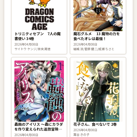
トリニティセブン 7人の魔
魔石グルメ 13 魔物の力を
書使い 34巻
食べたオレは最強！
2026年04月08日
2026年04月08日
サイトウ ケンジ/奈央 晃徳
結城 涼/菅原 健二/成瀬 ちさと
蟲蝕のアイリス 〜蟲にカラダ
花子さん、食べないで 2巻
を作り変えられた追放冒険者
2026年04月08日
♀の蟲毒無双〜 1巻
茸谷 きの子
2026年04月08日