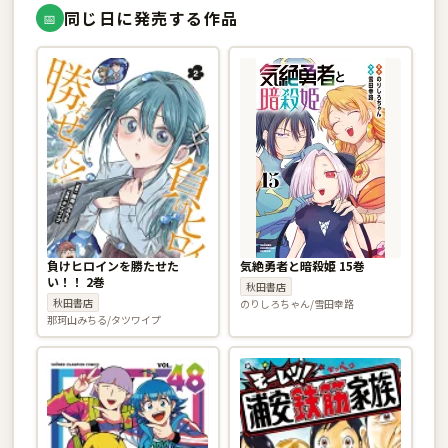
同じ日に発売する作品
📅
負けヒロインを勝たせた
気絶勇者と暗殺姫 15巻
い！！ 2巻
秋田書店
秋田書店
のりしろちゃん/雪田幸路
那珂山みちる/タツワイプ