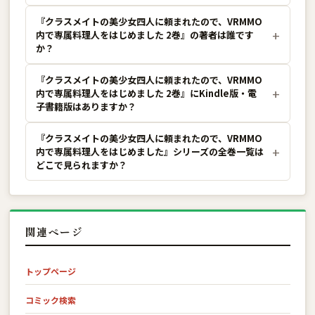
『クラスメイトの美少女四人に頼まれたので、VRMMO
内で専属料理人をはじめました 2巻』の著者は誰です
か？
『クラスメイトの美少女四人に頼まれたので、VRMMO
内で専属料理人をはじめました 2巻』にKindle版・電
子書籍版はありますか？
『クラスメイトの美少女四人に頼まれたので、VRMMO
内で専属料理人をはじめました』シリーズの全巻一覧は
どこで見られますか？
関連ページ
トップページ
コミック検索