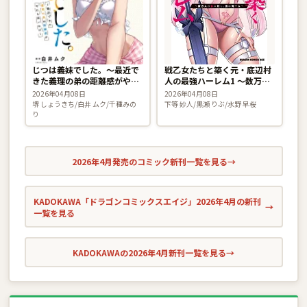
じつは義妹でした。〜最近で
戦乙女たちと築く元・底辺村
きた義理の弟の距離感がやた
人の最強ハーレム1 〜数万人
ら近いわけ〜 8巻
の女に対し、男は俺一人〜
2026年04月08日
2026年04月08日
堺 しょうきち/白井 ムク/千種みの
下等 妙人/黒瀬 りぶ/水野 早桜
り
2026年4月発売のコミック新刊一覧を見る
→
KADOKAWA「ドラゴンコミックスエイジ」2026年4月の新刊
→
一覧を見る
KADOKAWAの2026年4月新刊一覧を見る
→