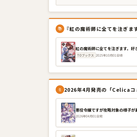
『紅の魔術師に全てを注ぎます
📚
TOブックス
2025年10月01日頃
2026年4月発売の「Celica
🔖
悪役令嬢ですが攻略対象の様子が異常
2026年04月01日
宛