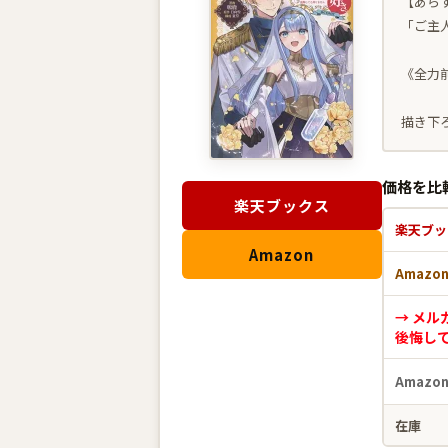
【あら
「ご主
《全力
描き下
価格を比
楽天ブックス
楽天ブッ
Amazon
Amazo
→ メル
後悔し
Amazo
在庫