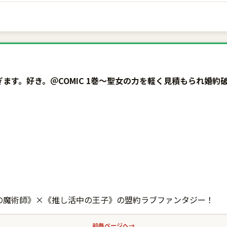
ます。好き。＠COMIC 1巻〜聖女の力を軽く見積もられ婚
の魔術師》×《推し活中の王子》の盟約ラブファンタジー！
前巻ページへ
→