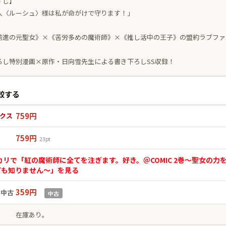
すじ】
人〈ルーシュ〉様は私が命がけで守ります！」
前進の元聖女》×《苦労多めの魔術師》×《推し活中の王子》の盟約ラブファ
ろし特別漫画×原作・日向雪先生による書き下ろしSS収録！
較する
759円
クス
759円
n
23pt
カリで「紅の魔術師に全てを注ぎます。好き。＠COMIC 2巻〜聖女の
ても知りません〜」を見る
359円
n中古
中古
在庫あり。