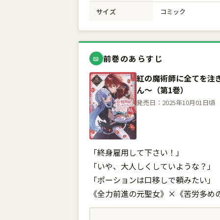
サイズ
コミック
前巻のあらすじ
📖
紅の魔術師に全てを注ぎ
ん〜（第1巻）
発売日：2025年10月01日頃
「終身雇用して下さい！」
「いや、大人しくしていような？」
「ポーションは口移しで頼みたい」
《全力前進の元聖女》×《苦労多め