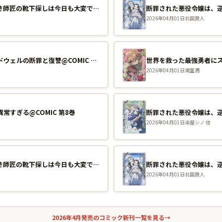
拾われ弟子と美麗魔術師〜ものぐさ師匠の靴下探しは今日も大変です〜@COMIC 第1巻
2026年04月01日
北国良人
悪役令嬢グロリア・フォン・コードウェルの断罪と復讐@COMIC 第1巻
世界を救った最強勇者にス
2026年04月01日
潮里潤
すぎる@COMIC 第8巻
2026年04月01日
染屋シノ 他
拾われ弟子と美麗魔術師〜ものぐさ師匠の靴下探しは今日も大変です〜@COMIC 第1巻
2026年04月01日
北国良人
2026年4月発売のコミック新刊一覧を見る
→