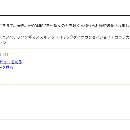
注ぎます。好き。＠COMIC 2巻〜聖女の力を軽く見積もられ婚約破棄されま
シニスベテヲソソギマススキアットコミックダイニカンセイジョノチカラヲカ
セン
5.0（1件）
レビューを見る
ューを見る