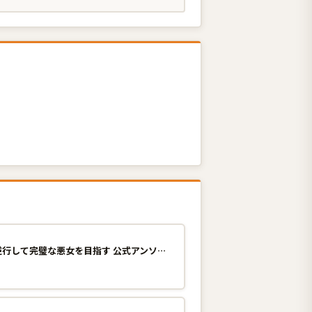
断罪された悪役令嬢は、逆行して完璧な悪女を目指す 公式アンソロジー＠COMIC 1巻