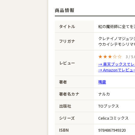
商品情報
タイトル
紅の魔術師に全てを
クレナイノマジュツ
フリガナ
ウカイシテモシリマ
★★★☆☆
3 / 
レビュー
→ 楽天ブックスで
→ Amazonでレビ
著者
鳴鹿
著者名カナ
ナルカ
出版社
TOブックス
シリーズ
Celicaコミックス
ISBN
9784867949320