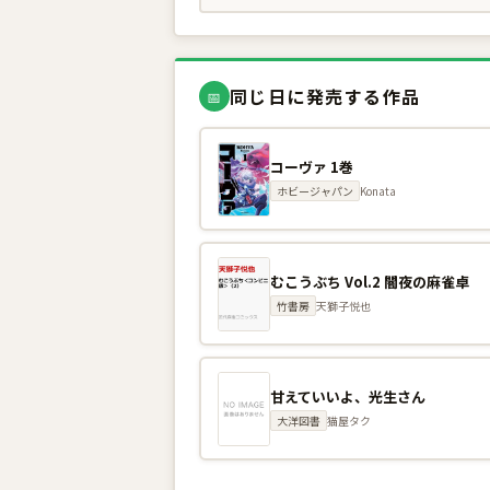
同じ日に発売する作品
📅
コーヴァ 1巻
ホビージャパン
Konata
むこうぶち Vol.2 闇夜の麻雀卓
竹書房
天獅子悦也
甘えていいよ、光生さん
大洋図書
猫屋タク