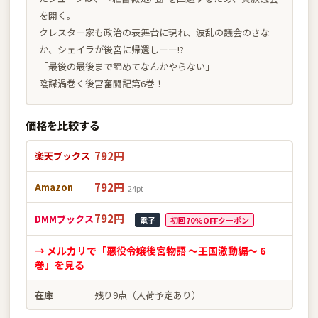
を開く。
クレスター家も政治の表舞台に現れ、波乱の議会のさな
か、シェイラが後宮に帰還しーー!?
「最後の最後まで諦めてなんかやらない」
陰謀渦巻く後宮奮闘記第6巻！
価格を比較する
792円
楽天ブックス
792円
Amazon
24pt
792円
DMMブックス
電子
初回70%OFFクーポン
→ メルカリで「悪役令嬢後宮物語 〜王国激動編〜 6
巻」を見る
在庫
残り9点（入荷予定あり）