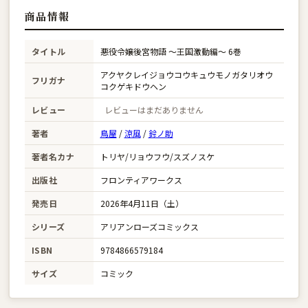
商品情報
タイトル
悪役令嬢後宮物語 〜王国激動編〜 6巻
アクヤクレイジョウコウキュウモノガタリオウ
フリガナ
コクゲキドウヘン
レビュー
レビューはまだありません
著者
鳥屋
/
涼風
/
鈴ノ助
著者名カナ
トリヤ/リョウフウ/スズノスケ
出版社
フロンティアワークス
発売日
2026年4月11日（土）
シリーズ
アリアンローズコミックス
ISBN
9784866579184
サイズ
コミック