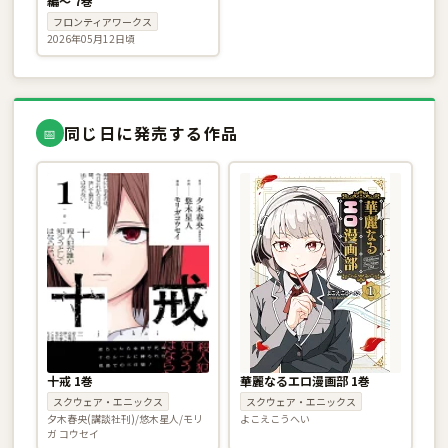
編〜 7巻
フロンティアワークス
2026年05月12日頃
同じ日に発売する作品
📅
十戒 1巻
華麗なるエロ漫画部 1巻
スクウェア・エニックス
スクウェア・エニックス
夕木春央(講談社刊)/悠木星人/モリ
よこえこうへい
ガ コウセイ