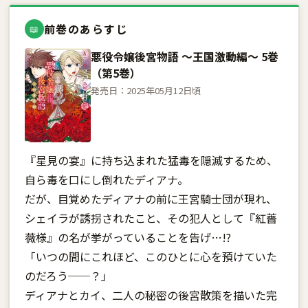
前巻のあらすじ
📖
悪役令嬢後宮物語 〜王国激動編〜 5巻
（第5巻）
発売日：2025年05月12日頃
『星見の宴』に持ち込まれた猛毒を隠滅するため、
自ら毒を口にし倒れたディアナ。
だが、目覚めたディアナの前に王宮騎士団が現れ、
シェイラが誘拐されたこと、その犯人として『紅薔
薇様』の名が挙がっていることを告げ…!?
「いつの間にこれほど、このひとに心を預けていた
のだろう──？」
ディアナとカイ、二人の秘密の後宮散策を描いた完