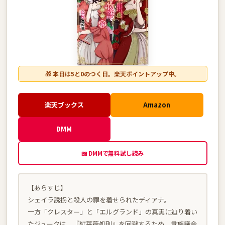
🎁 本日は5と0のつく日。楽天ポイントアップ中。
楽天ブックス
Amazon
DMM
📖 DMMで無料試し読み
【あらすじ】
シェイラ誘拐と殺人の罪を着せられたディアナ。
一方「クレスター」と「エルグランド」の真実に辿り着い
たジュークは、『紅薔薇処刑』を回避するため、貴族議会