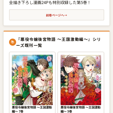
全描き下ろし漫画24Pも特別収録した第5巻！
前巻ページへ
→
『悪役令嬢後宮物語 〜王国激動編〜』シリ
📚
ーズ既刊一覧
悪役令嬢後宮物語 〜王国激動
悪役令嬢後宮物語 〜王国激動
編〜 7巻
編〜 5巻