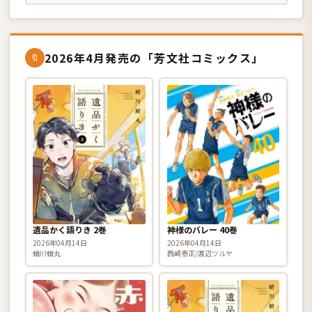
2026年4月発売の「芳文社コミックス」
🔖
遺品かく語りき 2巻
神様のバレー 40巻
2026年04月14日
2026年04月14日
蛸川蛸丸
西崎泰正/渡辺ツルヤ