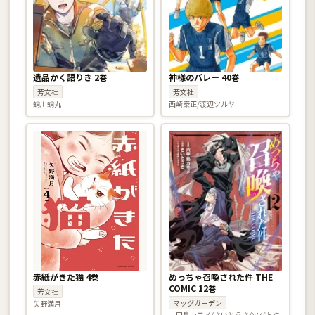
遺品かく語りき 2巻
神様のバレー 40巻
芳文社
芳文社
蛸川蛸丸
西崎泰正/渡辺ツルヤ
赤紙がきた猫 4巻
めっちゃ召喚された件 THE
COMIC 12巻
芳文社
マッグガーデン
矢野満月
六甲島カモメ/さいとうさ/ツグトク