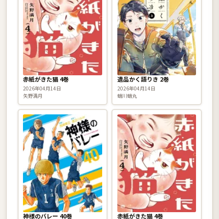
赤紙がきた猫 4巻
遺品かく語りき 2巻
2026年04月14日
2026年04月14日
矢野満月
蛸川蛸丸
神様のバレー 40巻
赤紙がきた猫 4巻