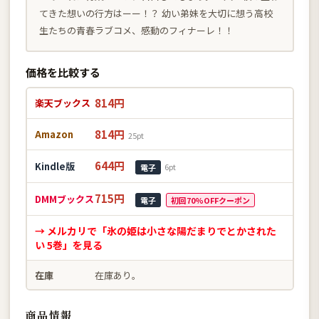
てきた想いの行方はーー！？ 幼い弟妹を大切に想う高校
生たちの青春ラブコメ、感動のフィナーレ！！
価格を比較する
814円
楽天ブックス
814円
Amazon
25pt
644円
Kindle版
6pt
電子
715円
DMMブックス
電子
初回70%OFFクーポン
→ メルカリで「氷の姫は小さな陽だまりでとかされた
い 5巻」を見る
在庫
在庫あり。
商品情報