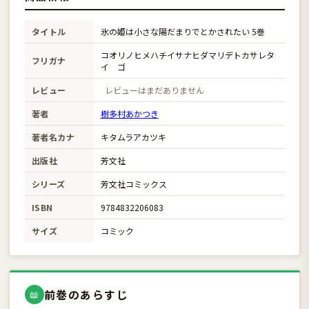
タイトル
氷の姫は小さな陽だまりでとかされたい 5巻
コオリノヒメハチイサナヒダマリデトカサレタ
フリガナ
イ ゴ
レビュー
レビューはまだありません
著者
樹多村あかつき
著者名カナ
キタムラアカツキ
出版社
芳文社
シリーズ
芳文社コミックス
ISBN
9784832206083
サイズ
コミック
前巻のあらすじ
📖