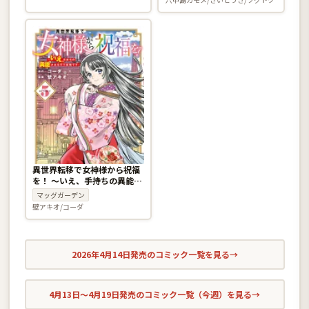
異世界転移で女神様から祝福
を！ 〜いえ、手持ちの異能が
あるので結構です〜
マッグガーデン
@COMIC 5巻
壁アキオ/コーダ
2026年4月14日発売のコミック一覧を見る
→
4月13日〜4月19日発売のコミック一覧（今週）を見る
→