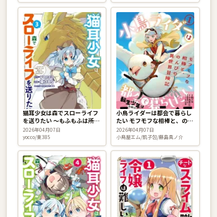
猫耳少女は森でスローライフ
小鳥ライダーは都会で暮らし
を送りたい 〜もふもふは所望
たい モフモフな相棒と、のん
しましたが、聖女とか王子様
びり異世界冒険記 1巻
2026年04月07日
2026年04月07日
とかは注文外です〜 3巻
yocco/東385
小鳥屋エム/凱子包/藤島真ノ介