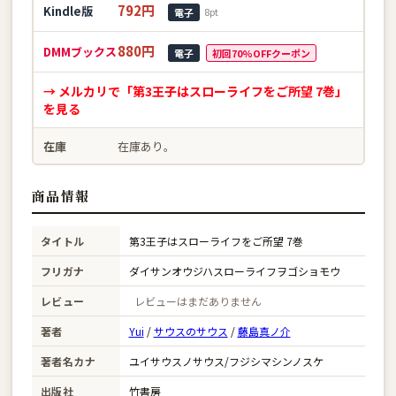
792円
Kindle版
8pt
電子
880円
DMMブックス
電子
初回70%OFFクーポン
→ メルカリで「第3王子はスローライフをご所望 7巻」
を見る
在庫
在庫あり。
商品情報
タイトル
第3王子はスローライフをご所望 7巻
フリガナ
ダイサンオウジハスローライフヲゴショモウ
レビュー
レビューはまだありません
著者
Yui
/
サウスのサウス
/
藤島真ノ介
著者名カナ
ユイサウスノサウス/フジシマシンノスケ
出版社
竹書房