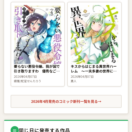
要らない悪役令嬢、我が国で
キスからはじまる異世界ハー
引き取りますわ 優秀なご令
レム 〜一夫多妻の世界に転
嬢方を追放だなんて愚かな真
生したので神が決めた運命の
2026年04月07日
2026年04月07日
似、国を滅ぼしましてよ？ 4
人を探します〜 4巻
綾雅/蛇足せんたろう
勇人
巻
2026年4月発売のコミック新刊一覧を見る
→
同じ日に発売する作品
📅