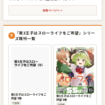
前巻ページへ
→
『第3王子はスローライフをご所望』シリー
📚
ズ既刊一覧
第3王子はスローライフをご
第3王子はスローライフをご
所望 9巻
所望 8巻
竹書房
竹書房