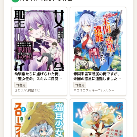
幼馴染たちに虐げられた俺、
帝国宇宙軍所属の俺ですが、
「聖女任命」スキルに目覚め
未開の惑星に遭難しました。
て手のひら返し！ 1巻
なんかこの星、魔法とか存在
竹書房
竹書房
しているんですけど!? 1巻
さとう/八納屋ミビ
ネコミコズッキーニ/レルシー