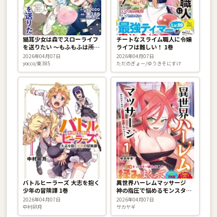
猫耳少女は森でスローライフ
チートなスライム職人に令嬢
を送りたい 〜もふもふは所望
ライフは難しい！ 1巻
しましたが、聖女とか王子様
2026年04月07日
2026年04月07日
とかは注文外です〜 4巻
yocco/東385
ただのぎょー/ゆうきそにすけ
バトルヒーラーズ 大志を抱く
異世界ハーレムマッサージ
少年の冒険譚 1巻
神の指圧で悩めるモンスター
娘たちを揉みほぐす！ 1巻
2026年04月07日
2026年04月07日
中村卯月
サカヤギ