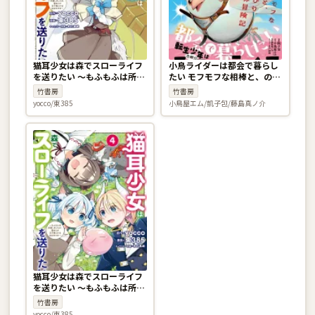
猫耳少女は森でスローライフ
小鳥ライダーは都会で暮らし
を送りたい 〜もふもふは所望
たい モフモフな相棒と、のん
しましたが、聖女とか王子様
びり異世界冒険記 1巻
竹書房
竹書房
とかは注文外です〜 3巻
yocco/東385
小鳥屋エム/凱子包/藤島真ノ介
猫耳少女は森でスローライフ
を送りたい 〜もふもふは所望
しましたが、聖女とか王子様
竹書房
とかは注文外です〜 4巻
yocco/東385