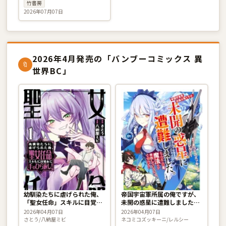
竹書房
2026年07月07日
2026年4月発売の「バンブーコミックス 異
🔖
世界BC」
幼馴染たちに虐げられた俺、
帝国宇宙軍所属の俺ですが、
「聖女任命」スキルに目覚め
未開の惑星に遭難しました。
て手のひら返し！ 1巻
なんかこの星、魔法とか存在
2026年04月07日
2026年04月07日
しているんですけど!? 1巻
さとう/八納屋ミビ
ネコミコズッキーニ/レルシー