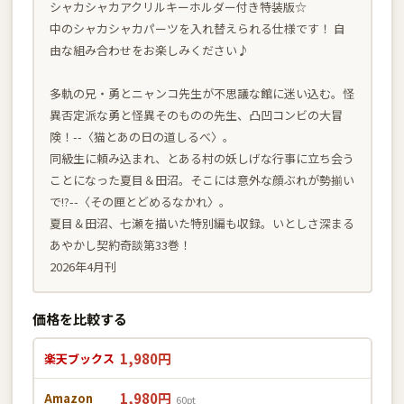
シャカシャカアクリルキーホルダー付き特装版☆
中のシャカシャカパーツを入れ替えられる仕様です！ 自
由な組み合わせをお楽しみください♪
多軌の兄・勇とニャンコ先生が不思議な館に迷い込む。怪
異否定派な勇と怪異そのものの先生、凸凹コンビの大冒
険！--〈猫とあの日の道しるべ〉。
同級生に頼み込まれ、とある村の妖しげな行事に立ち会う
ことになった夏目＆田沼。そこには意外な顔ぶれが勢揃い
で!?--〈その匣とどめるなかれ〉。
夏目＆田沼、七瀬を描いた特別編も収録。いとしさ深まる
あやかし契約奇談第33巻！
2026年4月刊
価格を比較する
1,980円
楽天ブックス
1,980円
Amazon
60pt