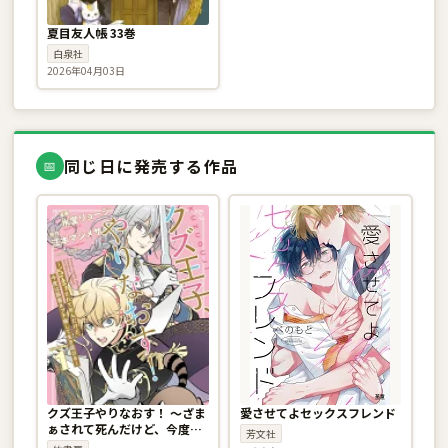
夏目友人帳 33巻
白泉社
2026年04月03日
同じ日に発売する作品
📅
クズ王子やりなおす！ 〜ざま
愛させてよセックスフレンド
ぁされて死んだけど、今度は
芳文社
筋書きブチ壊して生き延び