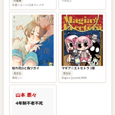
竹書房
べのもと
る〜 1巻
氷堂リョージ/江本マシメサ
枯れ花Ωと偽ツガイ
マギア☆エトセトラ 1巻
芳文社
芳文社
夜月ジン
Magica Quartet/PAPA