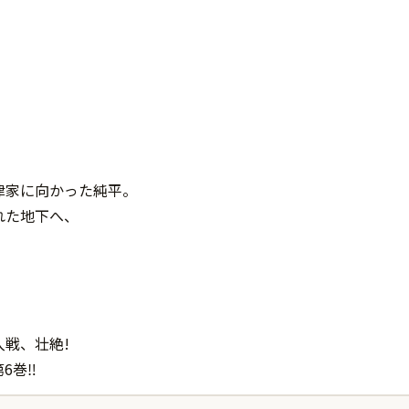
津家に向かった純平。
れた地下へ、
。
戦、壮絶!
6巻‼