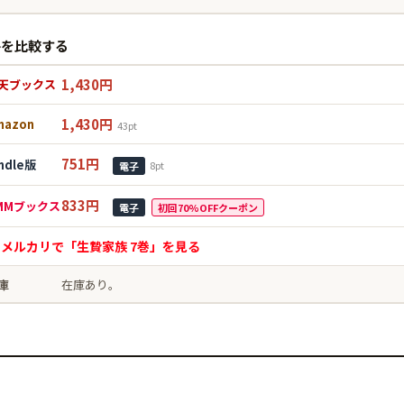
格を比較する
1,430円
天ブックス
1,430円
mazon
43pt
751円
indle版
8pt
電子
833円
MMブックス
電子
初回70%OFFクーポン
 メルカリで「生贄家族 7巻」を見る
庫
在庫あり。