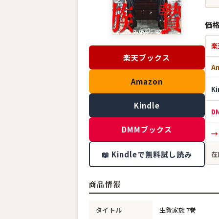
価
楽
楽天ブックス
A
Amazon
K
Kindle
D
DMMブックス
→
📖 Kindleで無料試し読み
在
商品情報
タイトル
生贄家族 7巻