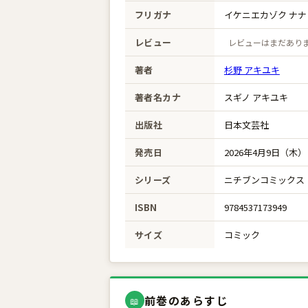
フリガナ
イケニエカゾク ナナ
レビュー
レビューはまだあり
著者
杉野 アキユキ
著者名カナ
スギノ アキユキ
出版社
日本文芸社
発売日
2026年4月9日（木）
シリーズ
ニチブンコミックス
ISBN
9784537173949
サイズ
コミック
前巻のあらすじ
📖