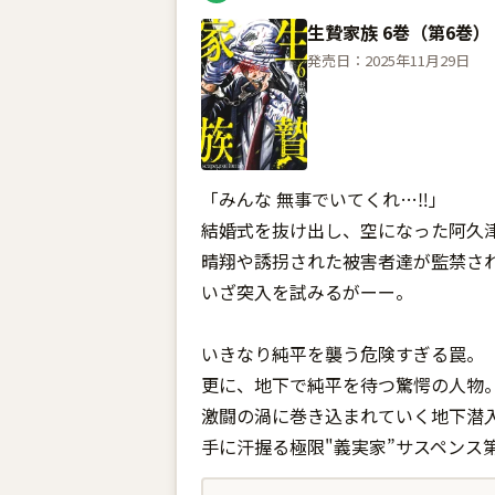
生贄家族 6巻（第6巻）
発売日：2025年11月29日
「みんな 無事でいてくれ…‼」
結婚式を抜け出し、空になった阿久
晴翔や誘拐された被害者達が監禁さ
いざ突入を試みるがーー。
いきなり純平を襲う危険すぎる罠。
更に、地下で純平を待つ驚愕の人物
激闘の渦に巻き込まれていく地下潜入
手に汗握る極限"義実家”サスペンス第