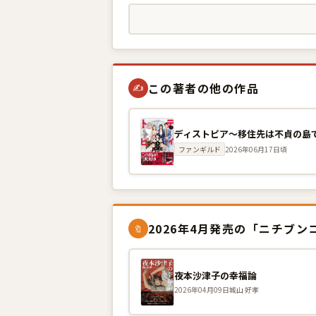
この著者の他の作品
✍
ディストピア〜移住先は不貞の島
ファンギルド
2026年06月17日頃
2026年4月発売の「ニチブン
🔖
夜本沙津子の幸福論
2026年04月09日
城山 好孝