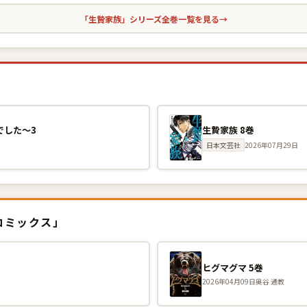
「生贄家族」シリーズ全巻一覧を見る
→
でした〜3
生贄家族 8巻
日本文芸社
2026年07月29日
コミックス」
ヒグマグマ 5巻
2026年04月09日
奥谷 通教