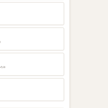
也
みちお