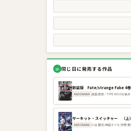
同じ日に発売する作品
📅
新装版 Fate/strange Fake 4
KADOKAWA
成田 良悟／TYPE-MOON/森井
サーキット・スイッチャー （上）
KADOKAWA
川合 銀河/神田タイキ/安野 貴