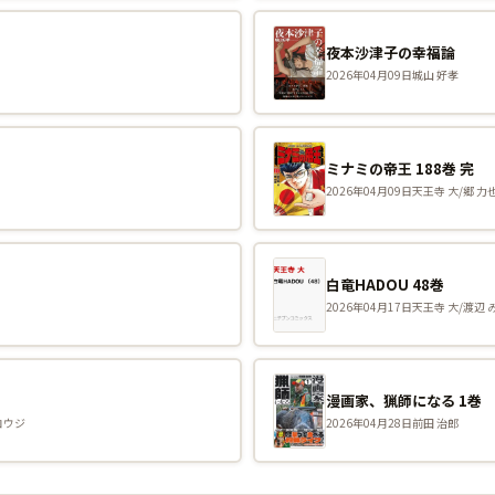
夜本沙津子の幸福論
2026年04月09日
城山 好孝
ミナミの帝王 188巻 完
2026年04月09日
天王寺 大/郷 力
白竜HADOU 48巻
2026年04月17日
天王寺 大/渡辺 
漫画家、猟師になる 1巻
コウジ
2026年04月28日
前田 治郎