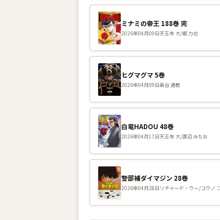
ミナミの帝王 188巻 完
2026年04月09日
天王寺 大/郷 力也
ヒグマグマ 5巻
2026年04月09日
奥谷 通教
白竜HADOU 48巻
2026年04月17日
天王寺 大/渡辺 みちお
警部補ダイマジン 28巻
2026年04月28日
リチャード・ウー/コウノ 