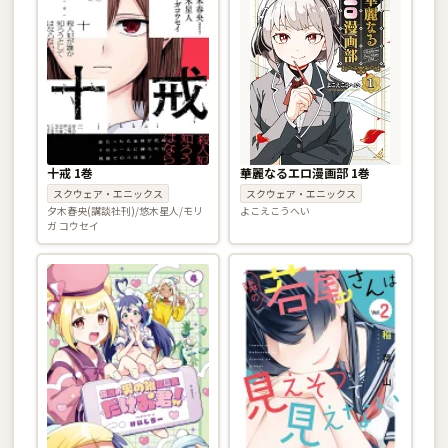
十戒 1巻
華麗なるエロ漫画部 1巻
スクウェア・エニックス
スクウェア・エニックス
夕木春央(講談社刊)/悠木星人/モリ
よこえこうへい
ガ コウセイ