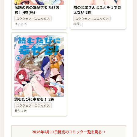
伝説の男の娘配信者 たけお
隣の若尾さんは見えそうで見
君！ 4巻(完)
えない 2巻
スクウェア・エニックス
スクウェア・エニックス
けいじろー
稲荷山
読むたびに幸せを！ 2巻
スクウェア・エニックス
着ちよあ
2026年4月11日発売のコミック一覧を見る
→