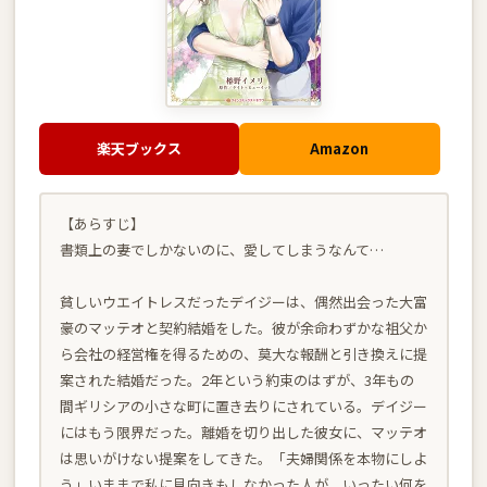
楽天ブックス
Amazon
【あらすじ】
書類上の妻でしかないのに、愛してしまうなんて…
貧しいウエイトレスだったデイジーは、偶然出会った大富
豪のマッテオと契約結婚をした。彼が余命わずかな祖父か
ら会社の経営権を得るための、莫大な報酬と引き換えに提
案された結婚だった。2年という約束のはずが、3年もの
間ギリシアの小さな町に置き去りにされている。デイジー
にはもう限界だった。離婚を切り出した彼女に、マッテオ
は思いがけない提案をしてきた。「夫婦関係を本物にしよ
う」いままで私に見向きもしなかった人が、いったい何を