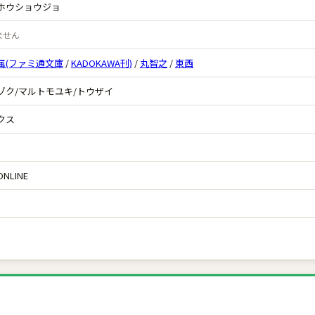
ホウショウジョ
ません
属(ファミ通文庫
/
KADOKAWA刊)
/
丸智之
/
東西
ゾク/マルトモユキ/トウザイ
クス
）
LINE