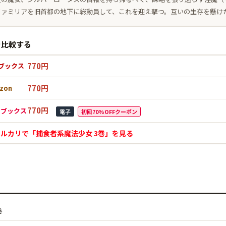
ファミリアを旧首都の地下に総動員して、これを迎え撃つ。互いの生存を懸け
を比較する
770円
ブックス
770円
zon
770円
Mブックス
電子
初回70%OFFクーポン
メルカリで「捕食者系魔法少女 3巻」を見る
巻