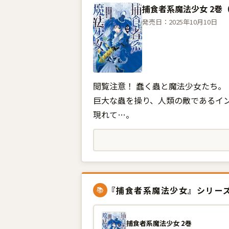
捕食者系魔法少女 2巻
発売日：2025年10月10日
閲覧注意！ 蠢く蟲と魔法少女たち。
巨大な蟲を操り、人類の敵であるイ
現れて…。
『捕食者系魔法少女』シリー
📚
捕食者系魔法少女 2巻