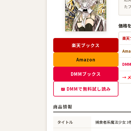
た
価格
楽天
楽天ブックス
Ama
Amazon
DM
DMMブックス
→ 
📖 DMMで無料試し読み
商品情報
タイトル
捕食者系魔法少女 3