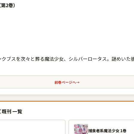
（第2巻）
ンクブスを次々と葬る魔法少女、シルバーロータス。謎めいた
前巻ページへ
→
ズ既刊一覧
捕食者系魔法少女 1巻