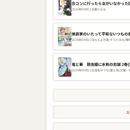
合コンに行ったら女がいなかった話
2026年04月11日
蒼川なな
2026年04月11日
ももよ万葉/すらだまみ/栗
竜と華 弱虫姫に氷剣の忠誠 2巻(
2026年04月11日
浅名ゆうな(富士見L文庫／KA
ス