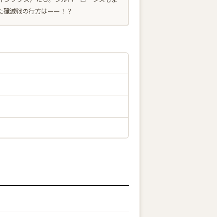
た殲滅戦の行方はーー！？