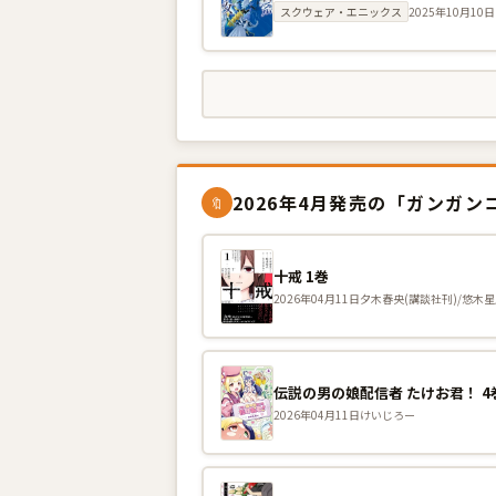
スクウェア・エニックス
2025年10月10日
2026年4月発売の「ガンガンコ
🔖
十戒 1巻
2026年04月11日
夕木春央(講談社刊)/悠木星
伝説の男の娘配信者 たけお君！ 4巻
2026年04月11日
けいじろー