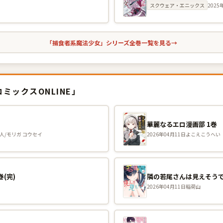
スクウェア・エニックス
2025
「捕食者系魔法少女」シリーズ全巻一覧を見る
→
ミックスONLINE」
華麗なるエロ漫画部 1巻
人/モリガ コウセイ
2026年04月11日
よこえこうへい
(完)
隣の若尾さんは見えそうで
2026年04月11日
稲荷山