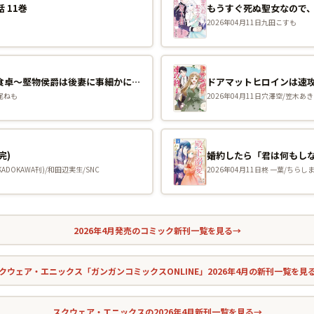
 11巻
もうすぐ死ぬ聖女なので
2026年04月11日
九田こすも
侯爵家のいたって平和ないつもの食卓〜堅物侯爵は後妻に事細かに指示をする〜（コミック） 1巻
ドアマットヒロインは速攻
尾ねも
2026年04月11日
穴澤空/笠木あき
完)
DOKAWA刊)/和田辺実生/SNC
2026年04月11日
柊 一葉/ちらしま/
2026年4月発売のコミック新刊一覧を見る
→
クウェア・エニックス「ガンガンコミックスONLINE」2026年4月の新刊一覧を見
スクウェア・エニックスの2026年4月新刊一覧を見る
→