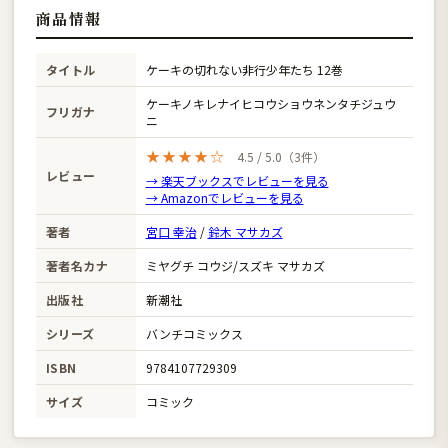
商品情報
タイトル
ケーキの切れない非行少年たち 12巻
ケーキノキレナイヒコウショウネンタチジュウ
フリガナ
ニ
★★★★☆
4.5 / 5.0（3件）
レビュー
→ 楽天ブックスでレビューを見る
→ Amazonでレビューを見る
著者
宮口 幸治
/
鈴木 マサカズ
著者名カナ
ミヤグチ コウジ/スズキ マサカズ
出版社
新潮社
シリーズ
バンチコミックス
ISBN
9784107729309
サイズ
コミック