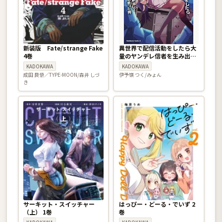
新装版 Fate/strange Fake
異世界で配信活動をしたら大
4巻
量のヤンデレ信者を生み出し
てしまった件 7巻
KADOKAWA
KADOKAWA
成田 良悟／TYPE-MOON/森井 しづ
伊予嶺 つく/みょん
き
サーキット・スイッチャー
はっぴー・どーる・でいず 2
（上） 1巻
巻