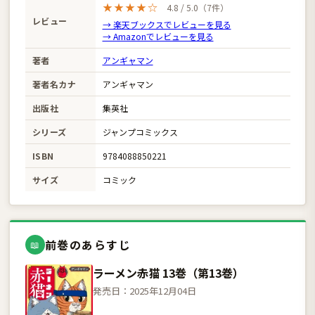
★★★★☆
4.8 / 5.0（7件）
レビュー
→ 楽天ブックスでレビューを見る
→ Amazonでレビューを見る
著者
アンギャマン
著者名カナ
アンギャマン
出版社
集英社
シリーズ
ジャンプコミックス
ISBN
9784088850221
サイズ
コミック
前巻のあらすじ
📖
ラーメン赤猫 13巻（第13巻）
発売日：2025年12月04日