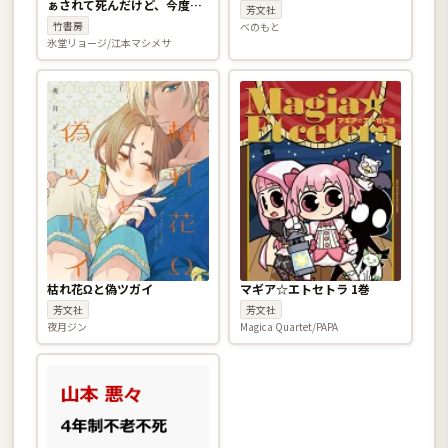
ぁされて死んだけど、今度は
芳文社
筋書きブチ壊して生き延び
竹書房
べのもと
る〜 1巻
氷堂リョージ/江本マシメサ
枯れ花Ωと偽ツガイ
マギア☆エトセトラ 1巻
芳文社
芳文社
夜月ジン
Magica Quartet/PAPA