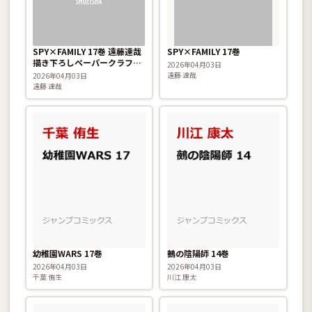
SPY×FAMILY 17巻 遠藤達哉
SPY×FAMILY 17巻
描き下ろしペーパークラフト
2026年04月03日
付き特装版
遠藤 達哉
2026年04月03日
遠藤 達哉
幼稚園WARS 17巻
鵺の陰陽師 14巻
2026年04月03日
2026年04月03日
千葉 侑生
川江 康太