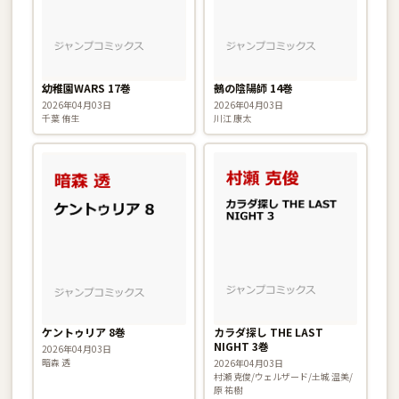
幼稚園WARS 17巻
鵺の陰陽師 14巻
2026年04月03日
2026年04月03日
千葉 侑生
川江 康太
ケントゥリア 8巻
カラダ探し THE LAST
NIGHT 3巻
2026年04月03日
暗森 透
2026年04月03日
村瀬 克俊/ウェルザード/土城 温美/
原 祐樹