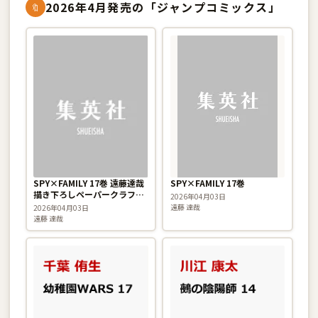
2026年4月発売の「ジャンプコミックス」
🔖
SPY×FAMILY 17巻 遠藤達哉
SPY×FAMILY 17巻
描き下ろしペーパークラフト
2026年04月03日
付き特装版
遠藤 達哉
2026年04月03日
遠藤 達哉