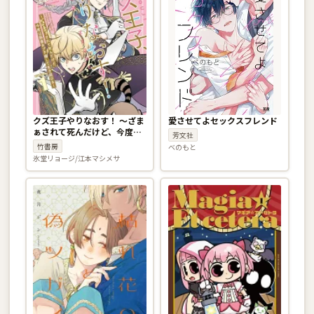
クズ王子やりなおす！ 〜ざま
愛させてよセックスフレンド
ぁされて死んだけど、今度は
芳文社
筋書きブチ壊して生き延び
竹書房
べのもと
る〜 1巻
氷堂リョージ/江本マシメサ