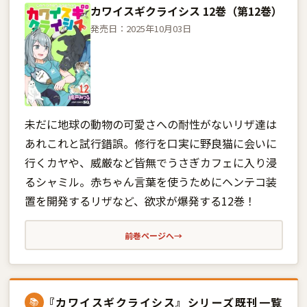
カワイスギクライシス 12巻（第12巻）
発売日：2025年10月03日
未だに地球の動物の可愛さへの耐性がないリザ達は
あれこれと試行錯誤。修行を口実に野良猫に会いに
行くカヤや、威厳など皆無でうさぎカフェに入り浸
るシャミル。赤ちゃん言葉を使うためにヘンテコ装
置を開発するリザなど、欲求が爆発する12巻！
前巻ページへ
→
『カワイスギクライシス』シリーズ既刊一覧
📚