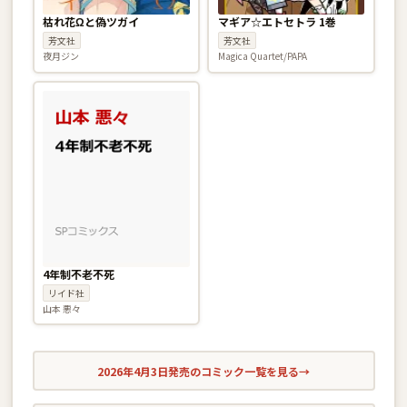
枯れ花Ωと偽ツガイ
マギア☆エトセトラ 1巻
芳文社
芳文社
夜月ジン
Magica Quartet/PAPA
4年制不老不死
リイド社
山本 悪々
2026年4月3日発売のコミック一覧を見る
→