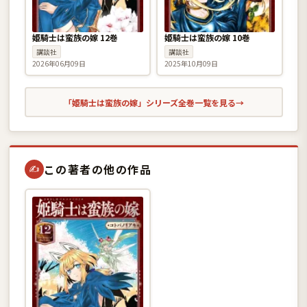
姫騎士は蛮族の嫁 12巻
姫騎士は蛮族の嫁 10巻
講談社
講談社
2026年06月09日
2025年10月09日
「姫騎士は蛮族の嫁」シリーズ全巻一覧を見る
→
この著者の他の作品
✍