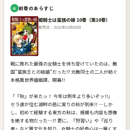
前巻のあらすじ
📖
姫騎士は蛮族の嫁 10巻（第10巻）
発売日：2025年10月09日
戦に敗れた最強の女騎士を待ち受けていたのは、敵
国”蛮族王との結婚”だった!? 元敵同士の二人が紡ぐ
本格異世界婚姻譚、開幕!!
「『秋』が来たッ！ 今年は例年より多いぞッ!!」
セラ達が住む湖畔の邑に実りの秋が到来!! …しか
し、初めて経験する東方の秋は、規模も内容も想像
を絶する物だった…!? 更に、『狩習い』や『巡り
者』など異文化を知り、女騎士の好奇心は一層くす