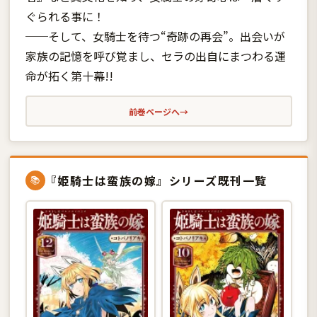
ぐられる事に！
──そして、女騎士を待つ“奇跡の再会”。出会いが
家族の記憶を呼び覚まし、セラの出自にまつわる運
命が拓く第十幕!!
前巻ページへ
→
『姫騎士は蛮族の嫁』シリーズ既刊一覧
📚