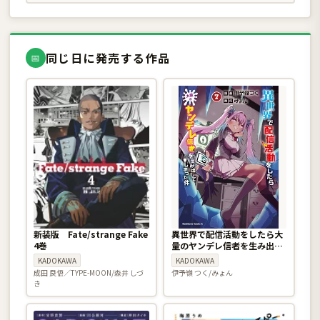
同じ日に発売する作品
📅
新装版 Fate/strange Fake
異世界で配信活動をしたら大
4巻
量のヤンデレ信者を生み出し
てしまった件 7巻
KADOKAWA
KADOKAWA
成田 良悟／TYPE-MOON/森井 しづ
伊予嶺 つく/みょん
き