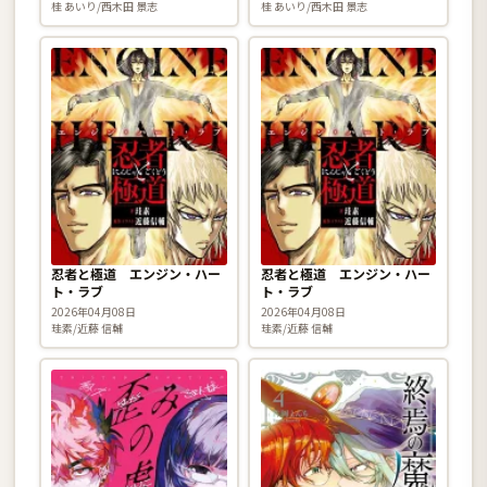
桂 あいり/西木田 景志
桂 あいり/西木田 景志
忍者と極道 エンジン・ハー
忍者と極道 エンジン・ハー
ト・ラブ
ト・ラブ
2026年04月08日
2026年04月08日
珪素/近藤 信輔
珪素/近藤 信輔