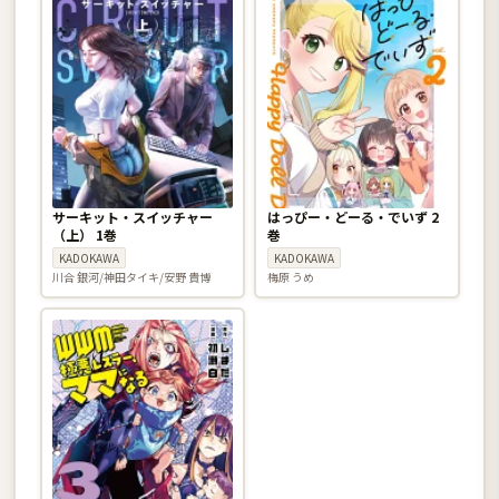
サーキット・スイッチャー
はっぴー・どーる・でいず 2
（上） 1巻
巻
KADOKAWA
KADOKAWA
川合 銀河/神田タイキ/安野 貴博
梅原 うめ