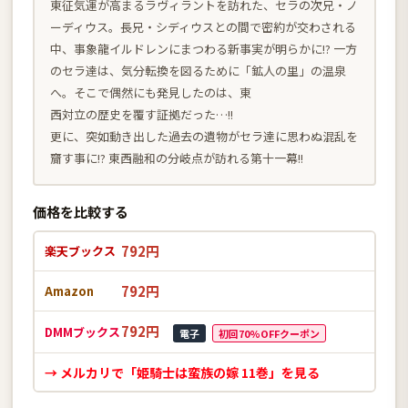
東征気運が高まるラヴィラントを訪れた、セラの次兄・ノ
ーディウス。長兄・シディウスとの間で密約が交わされる
中、事象龍イルドレンにまつわる新事実が明らかに!? 一方
のセラ達は、気分転換を図るために「鉱人の里」の温泉
へ。そこで偶然にも発見したのは、東
西対立の歴史を覆す証拠だった…!!
更に、突如動き出した過去の遺物がセラ達に思わぬ混乱を
齎す事に!? 東西融和の分岐点が訪れる第十一幕!!
価格を比較する
792円
楽天ブックス
792円
Amazon
792円
DMMブックス
電子
初回70%OFFクーポン
→ メルカリで「姫騎士は蛮族の嫁 11巻」を見る