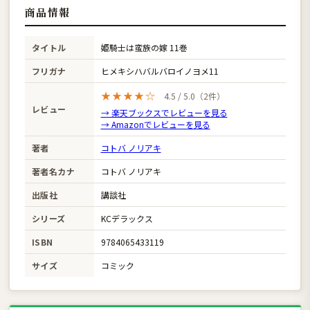
商品情報
タイトル
姫騎士は蛮族の嫁 11巻
フリガナ
ヒメキシハバルバロイノヨメ11
★★★★☆
4.5 / 5.0（2件）
レビュー
→ 楽天ブックスでレビューを見る
→ Amazonでレビューを見る
著者
コトバ ノリアキ
著者名カナ
コトバ ノリアキ
出版社
講談社
シリーズ
KCデラックス
ISBN
9784065433119
サイズ
コミック