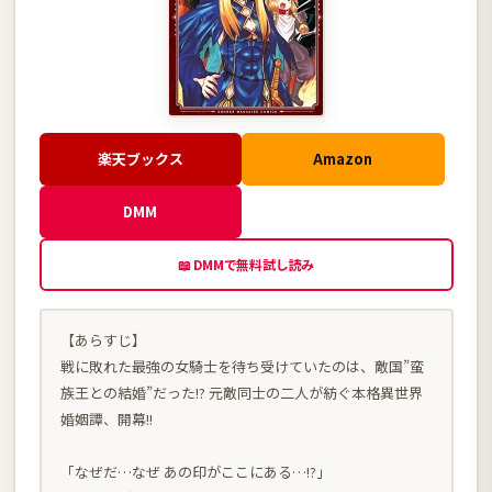
楽天ブックス
Amazon
DMM
📖 DMMで無料試し読み
【あらすじ】
戦に敗れた最強の女騎士を待ち受けていたのは、敵国”蛮
族王との結婚”だった!? 元敵同士の二人が紡ぐ本格異世界
婚姻譚、開幕!!
「なぜだ…なぜ あの印がここにある…!?」