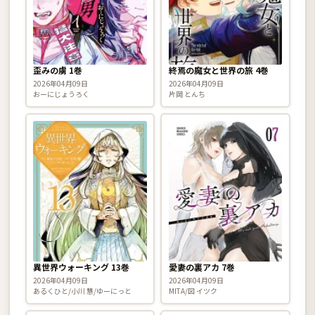
歪みの虜 1巻
終焉の魔女と世界の旅 4巻
2026年04月09日
2026年04月09日
おーにじょうろく
片岡 とんち
異世界ウォーキング 13巻
愛妻の裏アカ 7巻
2026年04月09日
2026年04月09日
あるくひと/小川 慧/ゆーにっと
MITA/図 イツク