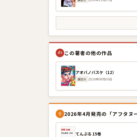
この著者の他の作品
✍
アオバノバスケ（12）
講談社
2026年08月06日
2026年4月発売の「アフタヌ
🔖
てんぷる 15巻