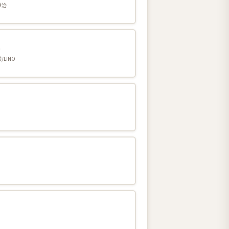
謙治
巻
/LINO