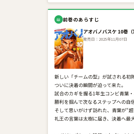
前巻のあらすじ
📖
アオバノバスケ 10巻（
発売日：2025年11月07日
新しい「チームの型」が試される初陣
ついに決着の瞬間が迫って来た。
試合のカギを握る1年生コンビ青葉
勝利を掴んで次なるステップへの自
そして思いがけず訪れた、青葉が“超
礼王の言葉は太樹に届き、決着へ最