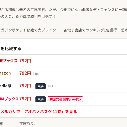
迎える初戦は無名の平馬高校。ただ、今までにない曲者なディフェンスに一筋
後の大会、総力戦で勝利を目指す！
マガジンポケット移籍で大ブレイク！ 各電子書店でランキング1位獲得！超本
格を比較する
792円
天ブックス
792円
mazon
24pt
792円
indle版
39pt
電子
792円
MMブックス
電子
初回70%OFFクーポン
 メルカリで「アオバノバスケ 11巻」を見る
庫
在庫あり。