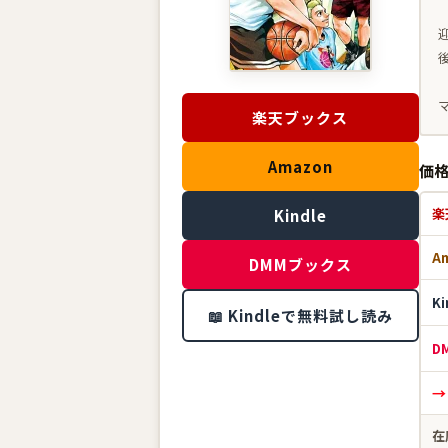
楽天ブックス
Amazon
価
楽
Kindle
A
DMMブックス
K
📖 Kindleで無料試し読み
D
→
在