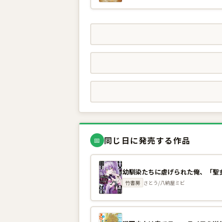
同じ日に発売する作品
📅
竹書房
さとう/八納屋ミビ