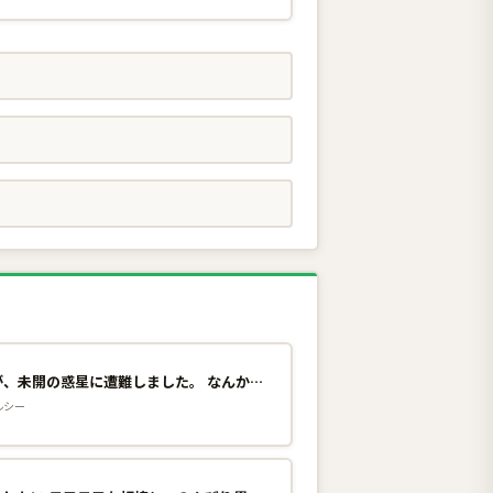
帝国宇宙軍所属の俺ですが、未開の惑星に遭難しました。 なんかこの星、魔法とか存在しているんですけど!? 1巻
ルシー