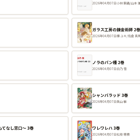
2026年04月07日
小林 銅蟲/山本 
ガラス工房の錬金術師 2
2026年04月07日
樺 ユキ/佐倉 真稀
ノラのパン種 2巻
2026年04月07日
白乃 雪
シャンバラッド 3巻
2026年04月07日
眞山 継
てなし窓口〜 3巻
ワレワレハ 3巻
2026年04月07日
松枝 穂積