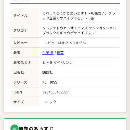
それってどうかと思います！〜転職女子、ブラ
タイトル
ック企業でサバイブする。〜 3巻
ソレッテドウカトオモイマス テンショクジョシ
フリガナ
ブラックキギョウデサバイブスル3
レビュー
レビューはまだありません
著者
仁美 慧
/
柑菜
著者名カナ
ヒトミ ケイ/カンナ
出版社
講談社
シリーズ
KC KISS
ISBN
9784065432327
サイズ
コミック
前巻のあらすじ
📖