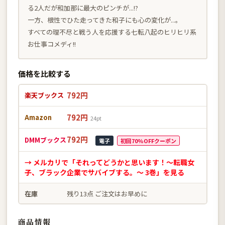
る2人だが和加那に最大のピンチが...!?
一方、根性でひた走ってきた和子にも心の変化が...。
すべての理不尽と戦う人を応援する七転八起のヒリヒリ系
お仕事コメディ!!
価格を比較する
792円
楽天ブックス
792円
Amazon
24pt
792円
DMMブックス
電子
初回70%OFFクーポン
→ メルカリで「それってどうかと思います！〜転職女
子、ブラック企業でサバイブする。〜 3巻」を見る
在庫
残り13点 ご注文はお早めに
商品情報