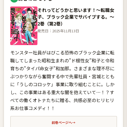
それってどうかと思います！〜転職女
子、ブラック企業でサバイブする。〜
2巻（第2巻）
発売日：2025年11月13日
モンスター社員がはびこる恐怖のブラック企業に転
職してしまった昭和生まれの”ド根性女”和子と令和
育ちの”タイパ命女子”和加那。さまざまな理不尽に
ぶつかりながら奮闘する中で先輩社員・宮城ととも
に「うしのコロッケ」事業に取り組むことに。しか
し、この事業はある重大な闇を抱えていて…！？す
べての働くオトナたちに贈る、共感必至のヒリヒリ
系お仕事コメディ！！
前巻ページへ
→