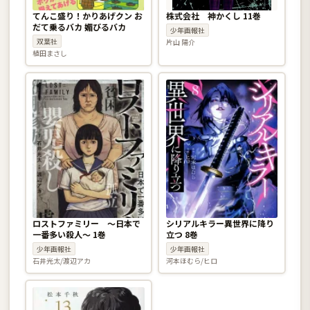
てんこ盛り！かりあげクン お
株式会社 神かくし 11巻
だて乗るバカ 媚びるバカ
少年画報社
双葉社
片山 陽介
植田まさし
ロストファミリー 〜日本で
シリアルキラー異世界に降り
一番多い殺人〜 1巻
立つ 8巻
少年画報社
少年画報社
石井光太/渡辺アカ
河本ほむら/ヒロ