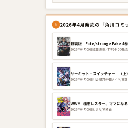
2026年4月発売の「角川コ
🔖
新装版 Fate/strange Fake 4
2026年04月09日
成田 良悟／TYPE-MOON/
サーキット・スイッチャー （上）
2026年04月09日
川合 銀河/神田タイキ/安野
WWM -極悪レスラー、ママになる
2026年04月09日
しまだ/初瀬 白