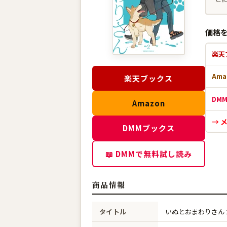
価格
楽天
Ama
楽天ブックス
DM
Amazon
→ 
DMMブックス
📖 DMMで無料試し読み
商品情報
タイトル
いぬとおまわりさん 