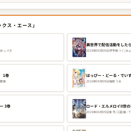
ミックス・エース」
巻
森井 しづき
2026年04月09日
伊予嶺 つく/み
 1巻
はっぴー・どーる・でいず
 貴博
2026年04月09日
梅原 うめ
ー 3巻
ロード・エルメロイII世の
2026年04月09日
東 冬/三田 誠／T