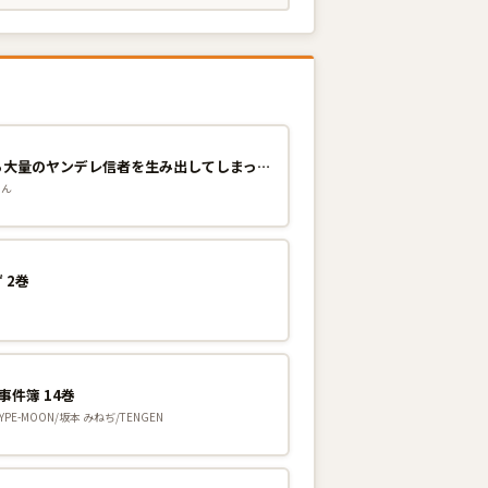
異世界で配信活動をしたら大量のヤンデレ信者を生み出してしまった件 7巻
ょん
 2巻
事件簿 14巻
YPE-MOON/坂本 みねぢ/TENGEN