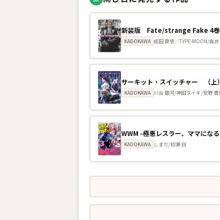
新装版 Fate/strange Fake 4
KADOKAWA
成田 良悟／TYPE-MOON/森井
サーキット・スイッチャー （上）
KADOKAWA
川合 銀河/神田タイキ/安野 貴
WWM -極悪レスラー、ママになる
KADOKAWA
しまだ/初瀬 白