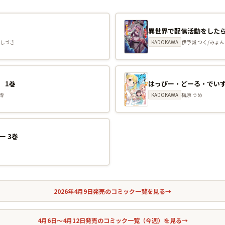
巻
 しづき
KADOKAWA
伊予嶺 つく/みょん
 1巻
はっぴー・どーる・でいず
博
KADOKAWA
梅原 うめ
ー 3巻
2026年4月9日発売のコミック一覧を見る
→
4月6日〜4月12日発売のコミック一覧（今週）を見る
→