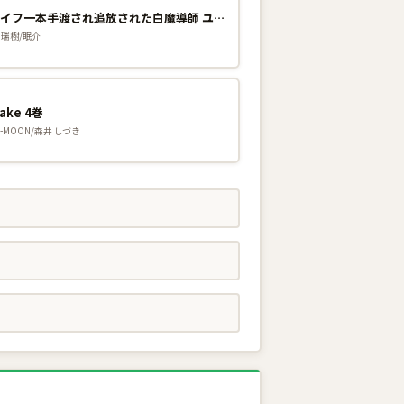
SSSランクダンジョンでナイフ一本手渡され追放された白魔導師 ユグドラシルの呪いにより弱点である魔力不足を克服し世界最強へと至る 7巻
 瑞樹/眠介
ake 4巻
-MOON/森井 しづき