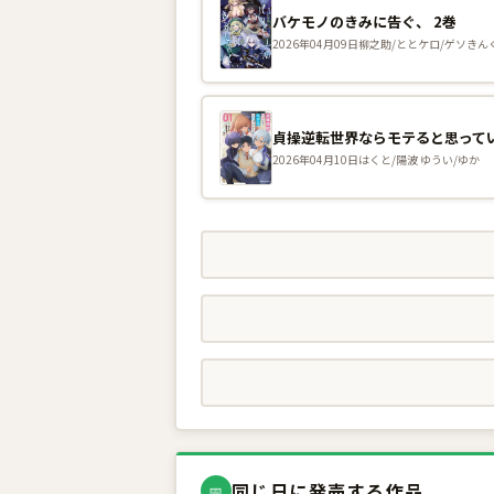
バケモノのきみに告ぐ、 2巻
2026年04月09日
柳之助/ととケロ/ゲソきん
貞操逆転世界ならモテると思ってい
2026年04月10日
はくと/陽波 ゆうい/ゆか
同じ日に発売する作品
📅